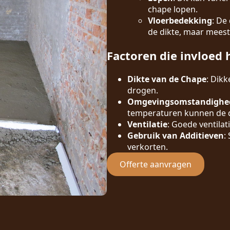
chape lopen.
Vloerbedekking
: De
de dikte, maar meest
Factoren die invloed 
Dikte van de Chape
: Dik
drogen.
Omgevingsomstandighe
temperaturen kunnen de d
Ventilatie
: Goede ventilat
Gebruik van Additieven
:
verkorten.
Offerte aanvragen