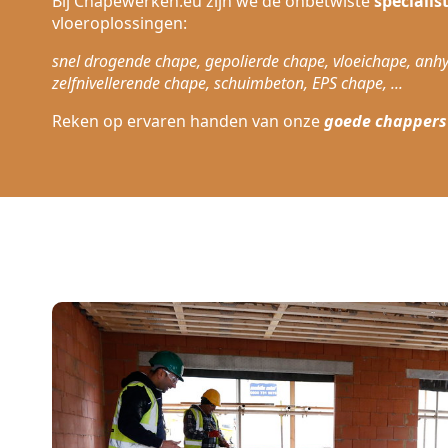
Bij Chapewerken.eu zijn we de onbetwiste
specialis
vloeroplossingen:
snel drogende chape, gepolierde chape, vloeichape, anhy
zelfnivellerende chape, schuimbeton, EPS chape, ...
Reken op ervaren handen van onze
goede chappers