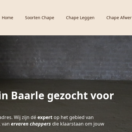
Home
Soorten Chape
Chape Leggen
Chape Afwer
n Baarle gezocht voor
adres. Wij zijn dé
expert
op het gebied van
k van
ervaren chappers
die klaarstaan om jouw