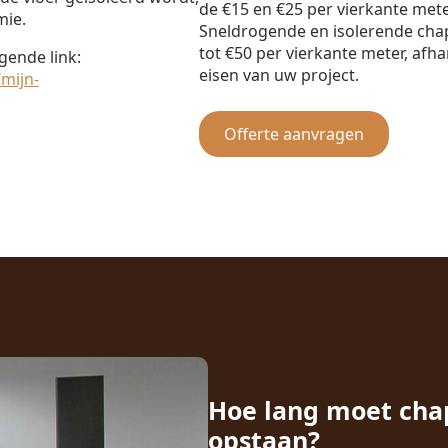
de €15 en €25 per vierkante met
mie.
Sneldrogende en isolerende cha
tot €50 per vierkante meter, afha
gende link:
eisen van uw project.
mijn-
Offerte aanvragen
Hoe lang moet cha
opstaan?