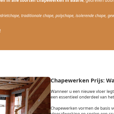
ten in alle soorten chapewerken in Baarle
, gedreven doo
drietchape, traditionale chape, polychape, isolerende chape, ge
!
Chapewerken Prijs: W
Wanneer u een nieuwe vloer legt
een essentieel onderdeel van het
Chapewerken vormen de basis vo
vloerafwerking en spelen een cr