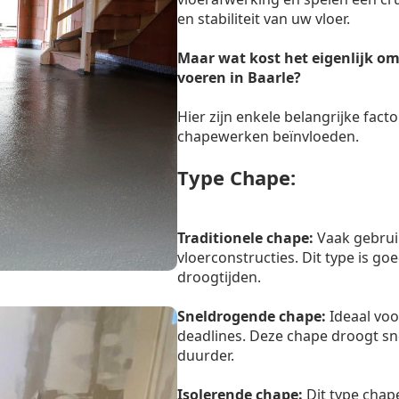
en stabiliteit van uw vloer.
Maar wat kost het eigenlijk om
voeren in Baarle?
Hier zijn enkele belangrijke facto
chapewerken beïnvloeden.
Type Chape:
Traditionele chape:
Vaak gebrui
vloerconstructies. Dit type is g
droogtijden.
Sneldrogende chape:
Ideaal voo
deadlines. Deze chape droogt sn
duurder.
Isolerende chape:
Dit type chape