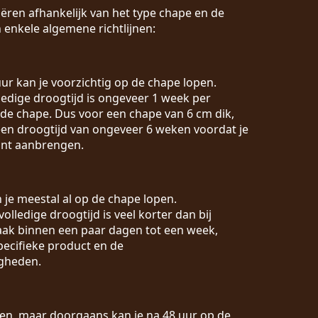
ëren afhankelijk van het type chape en de
 enkele algemene richtlijnen:
 uur kan je voorzichtig op de chape lopen.
lledige droogtijd is ongeveer 1 week per
 de chape. Dus voor een chape van 6 cm dik,
en droogtijd van ongeveer 6 weken voordat je
unt aanbrengen.
n je meestal al op de chape lopen.
 volledige droogtijd is veel korter dan bij
vaak binnen een paar dagen tot een week,
pecifieke product en de
gheden.
ëren, maar doorgaans kan je na 48 uur op de