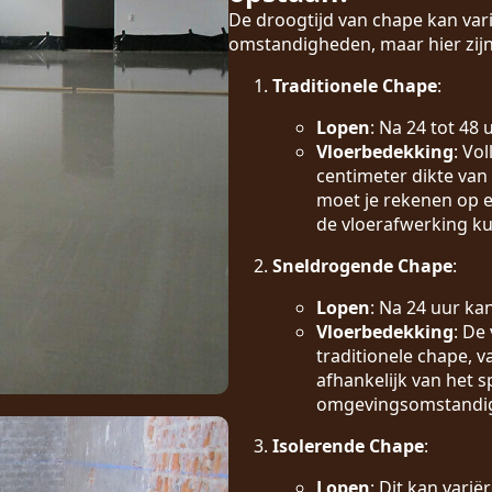
De droogtijd van chape kan vari
omstandigheden, maar hier zijn
Traditionele Chape
:
Lopen
: Na 24 tot 48
Vloerbedekking
: Vo
centimeter dikte van
moet je rekenen op e
de vloerafwerking k
Sneldrogende Chape
:
Lopen
: Na 24 uur ka
Vloerbedekking
: De
traditionele chape, 
afhankelijk van het s
omgevingsomstandi
Isolerende Chape
:
Lopen
: Dit kan vari