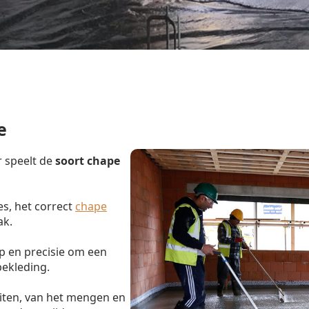
e
r speelt de
soort chape
s, het correct
chape
ak.
 en precisie om een
bekleding.
eiten, van het mengen en