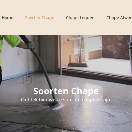
Home
Soorten Chape
Chape Leggen
Chape Afwer
Soorten Chape
Ontdek hier welke soorten chape er zijn.