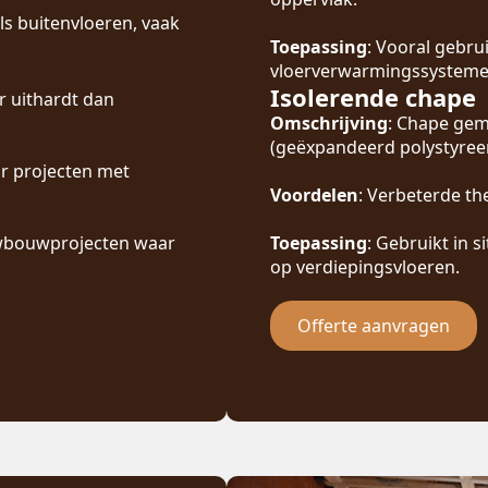
ls buitenvloeren, vaak
Toepassing
: Vooral gebru
vloerverwarmingssysteme
Isolerende chape
r uithardt dan
Omschrijving
: Chape gem
(geëxpandeerd polystyreen
oor projecten met
Voordelen
: Verbeterde th
uwbouwprojecten waar
Toepassing
: Gebruikt in s
op verdiepingsvloeren.
Offerte aanvragen