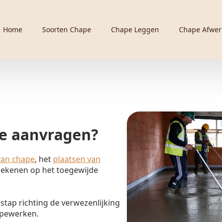
Home
Soorten Chape
Chape Leggen
Chape Afwer
te aanvragen?
van chape
, het
plaatsen van
d rekenen op het toegewijde
stap richting de verwezenlijking
apewerken.