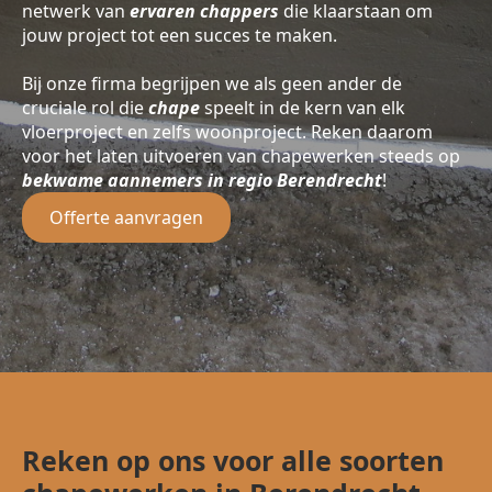
netwerk van
ervaren chappers
die klaarstaan om
jouw project tot een succes te maken.
Bij onze firma begrijpen we als geen ander de
cruciale rol die
chape
speelt in de kern van elk
vloerproject en zelfs woonproject. Reken daarom
voor het laten uitvoeren van chapewerken steeds op
bekwame aannemers in regio Berendrecht
!
Offerte aanvragen
Reken op ons voor alle soorten