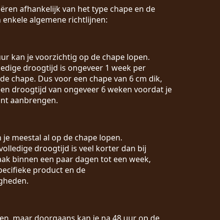
ëren afhankelijk van het type chape en de
 enkele algemene richtlijnen:
 uur kan je voorzichtig op de chape lopen.
lledige droogtijd is ongeveer 1 week per
 de chape. Dus voor een chape van 6 cm dik,
en droogtijd van ongeveer 6 weken voordat je
unt aanbrengen.
n je meestal al op de chape lopen.
 volledige droogtijd is veel korter dan bij
vaak binnen een paar dagen tot een week,
pecifieke product en de
gheden.
ëren, maar doorgaans kan je na 48 uur op de