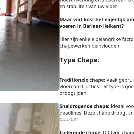
en stabiliteit van uw vloer.
Maar wat kost het eigenlijk om
voeren in Berlaar-Heikant?
Hier zijn enkele belangrijke facto
chapewerken beïnvloeden.
Type Chape:
Traditionele chape:
Vaak gebrui
vloerconstructies. Dit type is g
droogtijden.
Sneldrogende chape:
Ideaal voo
deadlines. Deze chape droogt sn
duurder.
Isolerende chape:
Dit type chape