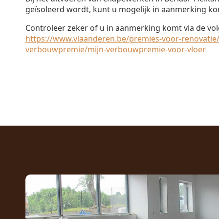
geïsoleerd wordt, kunt u mogelijk in aanmerking k
Controleer zeker of u in aanmerking komt via de vol
https://www.vlaanderen.be/premies-voor-renovatie/
verbouwpremie/mijn-verbouwpremie-voor-vloer