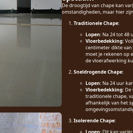
De droogtijd van chape kan vari
omstandigheden, maar hier zijn
Traditionele Chape
:
Lopen
: Na 24 tot 48
Vloerbedekking
: Vo
centimeter dikte van
moet je rekenen op e
de vloerafwerking k
Sneldrogende Chape
:
Lopen
: Na 24 uur ka
Vloerbedekking
: De
traditionele chape, 
afhankelijk van het s
omgevingsomstandi
Isolerende Chape
:
Lopen
: Dit kan vari