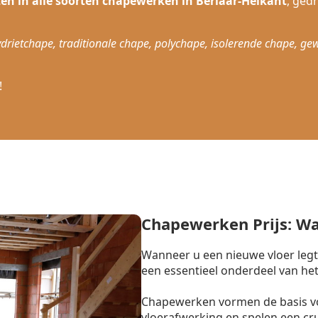
ten in alle soorten chapewerken in Berlaar-Heikant
, ged
drietchape, traditionale chape, polychape, isolerende chape, ge
!
Chapewerken Prijs: W
Wanneer u een nieuwe vloer legt
een essentieel onderdeel van het
Chapewerken vormen de basis vo
vloerafwerking en spelen een cr