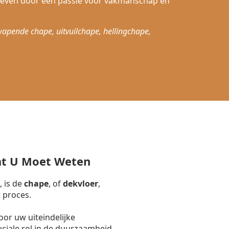
reven door een passie voor vakmanschap en
wapende chape, uitvuilchape, hellingchape,
at U Moet Weten
, is de
chape
, of
dekvloer
,
 proces.
or uw uiteindelijke
uciale rol in de duurzaamheid