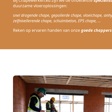
Bij Chapewerken.eu zijn we de onbetwiste
specialis
duurzame vloeroplossingen:
snel drogende chape, gepolierde chape, vloeichape, anhy
zelfnivellerende chape, schuimbeton, EPS chape, ...
Reken op ervaren handen van onze
goede chappers