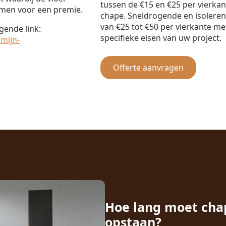
tussen de €15 en €25 per vierka
omen voor een premie.
chape. Sneldrogende en isolere
van €25 tot €50 per vierkante met
gende link:
specifieke eisen van uw project.
mijn-
Offerte aanvragen
Hoe lang moet cha
opstaan?