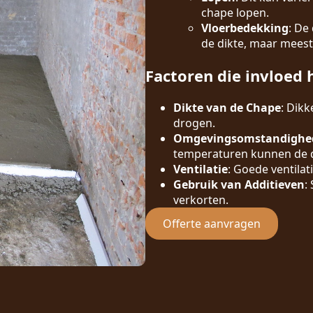
chape lopen.
Vloerbedekking
: De
de dikte, maar meest
Factoren die invloed 
Dikte van de Chape
: Dik
drogen.
Omgevingsomstandighe
temperaturen kunnen de d
Ventilatie
: Goede ventilat
Gebruik van Additieven
:
verkorten.
Offerte aanvragen