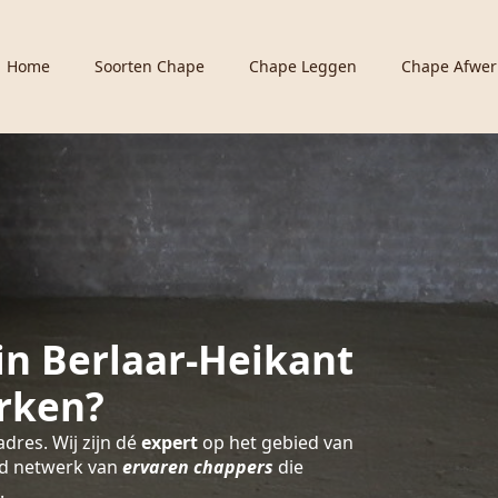
Home
Soorten Chape
Chape Leggen
Chape Afwer
n Berlaar-Heikant
rken?
adres. Wij zijn dé
expert
op het gebied van
id netwerk van
ervaren chappers
die
.