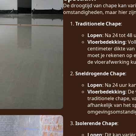
De droogtijd van chape kan vari
omstandigheden, maar hier zijn
Traditionele Chape
:
Lopen
: Na 24 tot 48
Vloerbedekking
: Vo
centimeter dikte van
moet je rekenen op e
de vloerafwerking k
Sneldrogende Chape
:
Lopen
: Na 24 uur ka
Vloerbedekking
: De
traditionele chape, 
afhankelijk van het s
omgevingsomstandi
Isolerende Chape
:
Lopen
: Dit kan vari