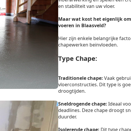
en stabiliteit van uw vloer.
Maar wat kost het eigenlijk om
voeren in Blaasveld?
Hier zijn enkele belangrijke facto
chapewerken beïnvloeden.
Type Chape:
Traditionele chape:
Vaak gebrui
vloerconstructies. Dit type is g
droogtijden.
Sneldrogende chape:
Ideaal voo
deadlines. Deze chape droogt sn
duurder.
Isolerende chape:
Dit type chape