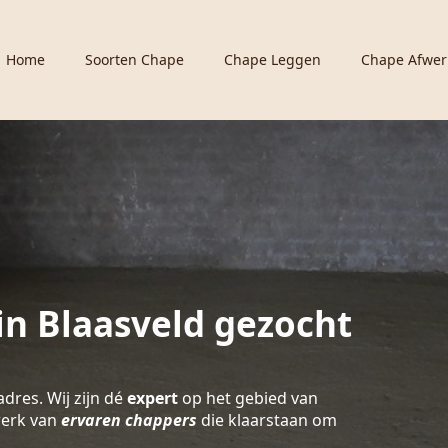
Home
Soorten Chape
Chape Leggen
Chape Afwer
n Blaasveld gezocht
adres. Wij zijn dé
expert
op het gebied van
werk van
ervaren chappers
die klaarstaan om