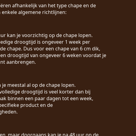
ëren afhankelijk van het type chape en de
 enkele algemene richtlijnen:
 uur kan je voorzichtig op de chape lopen.
lledige droogtijd is ongeveer 1 week per
 de chape. Dus voor een chape van 6 cm dik,
en droogtijd van ongeveer 6 weken voordat je
unt aanbrengen.
n je meestal al op de chape lopen.
 volledige droogtijd is veel korter dan bij
vaak binnen een paar dagen tot een week,
pecifieke product en de
gheden.
ëren, maar doorgaans kan je na 48 uur op de