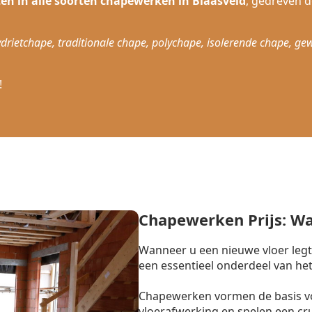
ten in alle soorten chapewerken in Blaasveld
, gedreven 
drietchape, traditionale chape, polychape, isolerende chape, ge
!
Chapewerken Prijs: W
Wanneer u een nieuwe vloer legt
een essentieel onderdeel van het
Chapewerken vormen de basis vo
vloerafwerking en spelen een cr