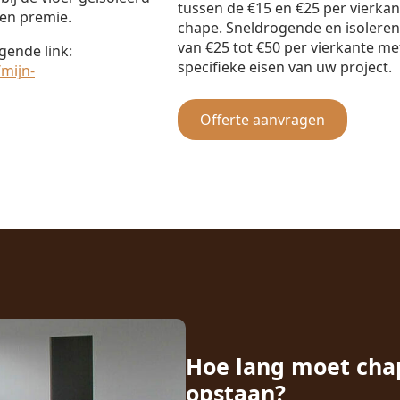
tussen de €15 en €25 per vierka
en premie.
chape. Sneldrogende en isolere
van €25 tot €50 per vierkante met
gende link:
specifieke eisen van uw project.
mijn-
Offerte aanvragen
Hoe lang moet cha
opstaan?