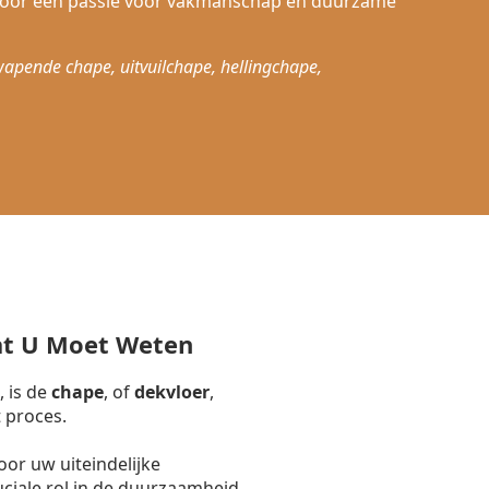
door een passie voor vakmanschap en duurzame
wapende chape, uitvuilchape, hellingchape,
at U Moet Weten
, is de
chape
, of
dekvloer
,
 proces.
or uw uiteindelijke
uciale rol in de duurzaamheid