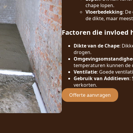
chape lopen.
Vloerbedekking
: De
de dikte, maar meest
Factoren die invloed 
Dikte van de Chape
: Dik
drogen.
Omgevingsomstandighe
temperaturen kunnen de d
Ventilatie
: Goede ventilat
Gebruik van Additieven
:
verkorten.
Offerte aanvragen