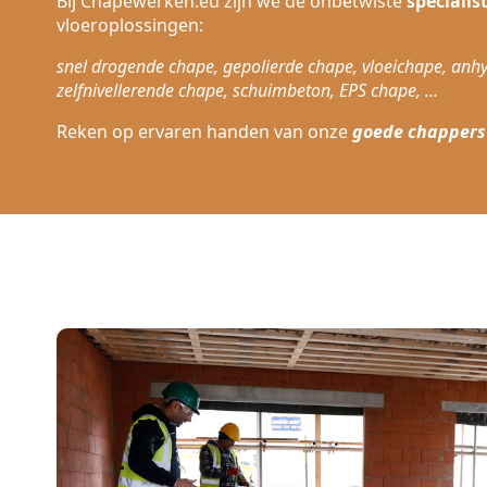
Bij Chapewerken.eu zijn we de onbetwiste
specialis
vloeroplossingen:
snel drogende chape, gepolierde chape, vloeichape, anhy
zelfnivellerende chape, schuimbeton, EPS chape, ...
Reken op ervaren handen van onze
goede chappers