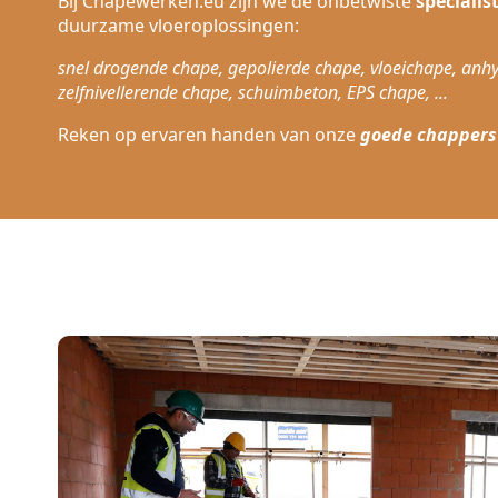
Bij Chapewerken.eu zijn we de onbetwiste
speciali
duurzame vloeroplossingen:
snel drogende chape, gepolierde chape, vloeichape, anhy
zelfnivellerende chape, schuimbeton, EPS chape, ...
Reken op ervaren handen van onze
goede chappers