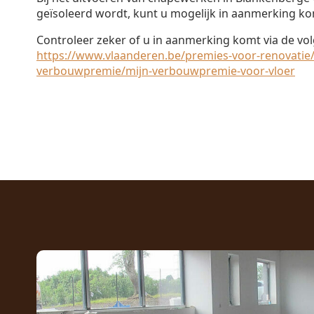
geïsoleerd wordt, kunt u mogelijk in aanmerking k
Controleer zeker of u in aanmerking komt via de vol
https://www.vlaanderen.be/premies-voor-renovatie/
verbouwpremie/mijn-verbouwpremie-voor-vloer