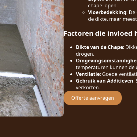
chape lopen.
Vloerbedekking
: De
de dikte, maar meest
Factoren die invloed 
Dikte van de Chape
: Dik
drogen.
Omgevingsomstandighe
temperaturen kunnen de d
Ventilatie
: Goede ventilat
Gebruik van Additieven
:
verkorten.
Offerte aanvragen