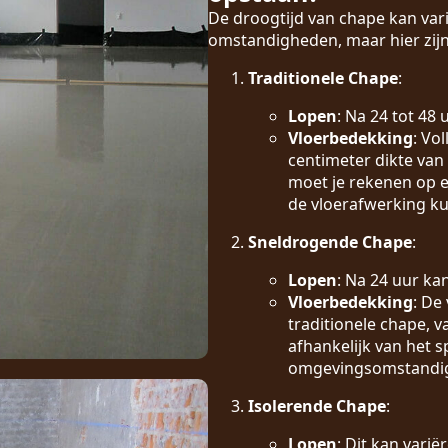
De droogtijd van chape kan vari
omstandigheden, maar hier zijn
Traditionele Chape
:
Lopen
: Na 24 tot 48
Vloerbedekking
: Vo
centimeter dikte van
moet je rekenen op e
de vloerafwerking k
Sneldrogende Chape
:
Lopen
: Na 24 uur ka
Vloerbedekking
: De
traditionele chape, 
afhankelijk van het s
omgevingsomstandi
Isolerende Chape
:
Lopen
: Dit kan vari