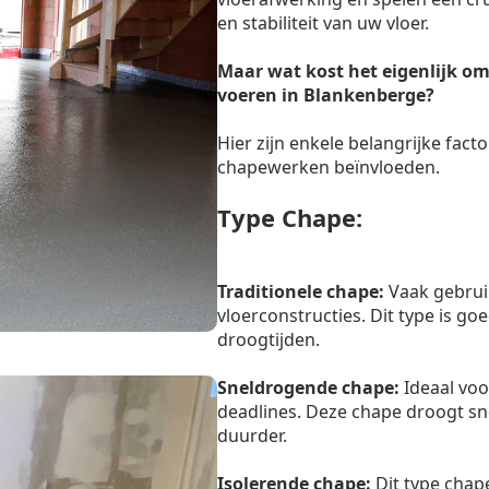
en stabiliteit van uw vloer.
Maar wat kost het eigenlijk om
voeren in Blankenberge?
Hier zijn enkele belangrijke facto
chapewerken beïnvloeden.
Type Chape:
Traditionele chape:
Vaak gebrui
vloerconstructies. Dit type is g
droogtijden.
Sneldrogende chape:
Ideaal voo
deadlines. Deze chape droogt sn
duurder.
Isolerende chape:
Dit type chape