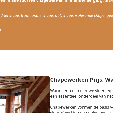
sten in alle soorten chapewerken in Blankenberge
, gedre
drietchape, traditionale chape, polychape, isolerende chape, ge
!
Chapewerken Prijs: W
Wanneer u een nieuwe vloer legt
een essentieel onderdeel van het
Chapewerken vormen de basis vo
vloerafwerking en spelen een cr