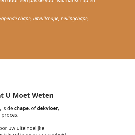
ven door een passie voor vakmanschap en
wapende chape, uitvuilchape, hellingchape,
at U Moet Weten
, is de
chape
, of
dekvloer
,
 proces.
or uw uiteindelijke
uciale rol in de duurzaamheid