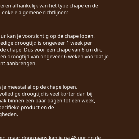
ëren afhankelijk van het type chape en de
 enkele algemene richtlijnen:
 uur kan je voorzichtig op de chape lopen.
lledige droogtijd is ongeveer 1 week per
 de chape. Dus voor een chape van 6 cm dik,
en droogtijd van ongeveer 6 weken voordat je
unt aanbrengen.
n je meestal al op de chape lopen.
 volledige droogtijd is veel korter dan bij
vaak binnen een paar dagen tot een week,
pecifieke product en de
gheden.
ëren, maar doorgaans kan je na 48 uur op de