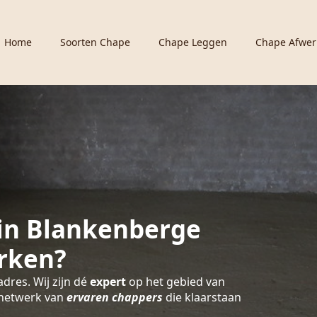
Home
Soorten Chape
Chape Leggen
Chape Afwer
in Blankenberge
rken?
adres. Wij zijn dé
expert
op het gebied van
 netwerk van
ervaren chappers
die klaarstaan