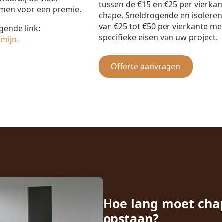
tussen de €15 en €25 per vierka
omen voor een premie.
chape. Sneldrogende en isolere
van €25 tot €50 per vierkante met
gende link:
specifieke eisen van uw project.
mijn-
Offerte aanvragen
Hoe lang moet cha
opstaan?