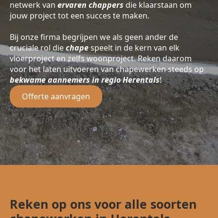
netwerk van
ervaren chappers
die klaarstaan om
jouw project tot een succes te maken.
Bij onze firma begrijpen we als geen ander de
cruciale rol die
chape
speelt in de kern van elk
vloerproject en zelfs woonproject. Reken daarom
voor het laten uitvoeren van chapewerken steeds op
bekwame aannemers in regio Herentals
!
Offerte aanvragen
Reken op ons voor alle soorten