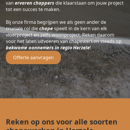
van
ervaren chappers
die klaarstaan om jouw project
tot een succes te maken.
Bij onze firma begrijpen we als geen ander de
cruciale rol die
chape
speelt in de kern van elk
vloerproject en zelfs woonproject. Reken daarom
voor het laten uitvoeren van chapewerken steeds op
bekwame aannemers in regio Herzele
!
Offerte aanvragen
Reken op ons voor alle soorten