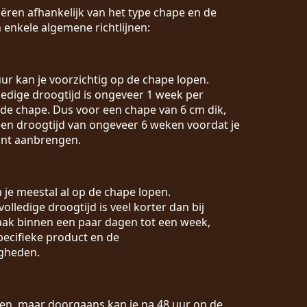
ëren afhankelijk van het type chape en de
 enkele algemene richtlijnen:
 uur kan je voorzichtig op de chape lopen.
lledige droogtijd is ongeveer 1 week per
 de chape. Dus voor een chape van 6 cm dik,
en droogtijd van ongeveer 6 weken voordat je
unt aanbrengen.
n je meestal al op de chape lopen.
 volledige droogtijd is veel korter dan bij
vaak binnen een paar dagen tot een week,
pecifieke product en de
gheden.
ëren, maar doorgaans kan je na 48 uur op de