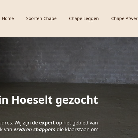
Home
Soorten Chape
Chape Leggen
Chape Afwer
n Hoeselt gezocht
adres. Wij zijn dé
expert
op het gebied van
rk van
ervaren chappers
die klaarstaan om