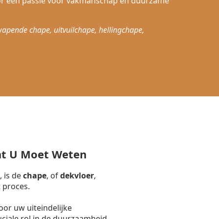
or een passie voor vakmanschap en duurzame
wapende chape, uitvuilchape, hellingchape,
at U Moet Weten
, is de
chape
, of
dekvloer
,
 proces.
or uw uiteindelijke
uciale rol in de duurzaamheid