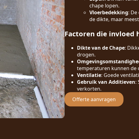
chape lopen.
Vloerbedekking
: De
de dikte, maar meest
Factoren die invloed 
Dikte van de Chape
: Dik
drogen.
Omgevingsomstandighe
temperaturen kunnen de d
Ventilatie
: Goede ventilat
Gebruik van Additieven
:
verkorten.
Offerte aanvragen