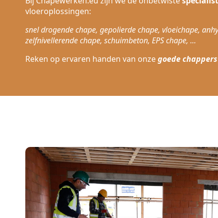
Bij Chapewerken.eu zijn we de onbetwiste
specialis
vloeroplossingen:
snel drogende chape, gepolierde chape, vloeichape, anhy
zelfnivellerende chape, schuimbeton, EPS chape, ...
Reken op ervaren handen van onze
goede chappers