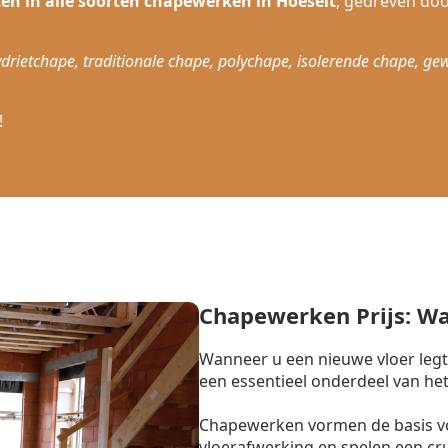
ten in alle soorten chapewerken in Hoeselt
, gedreven do
drietchape, traditionale chape, polychape, isolerende chape, ge
!
Chapewerken Prijs: W
Wanneer u een nieuwe vloer legt
een essentieel onderdeel van het
Chapewerken vormen de basis vo
vloerafwerking en spelen een cr