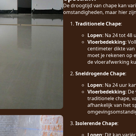
De droogtijd van chape kan vari
omstandigheden, maar hier zijn
Traditionele Chape
:
Lopen
: Na 24 tot 48
Vloerbedekking
: Vo
centimeter dikte van
moet je rekenen op e
de vloerafwerking k
Sneldrogende Chape
:
Lopen
: Na 24 uur ka
Vloerbedekking
: De
traditionele chape, 
afhankelijk van het s
omgevingsomstandi
Isolerende Chape
:
Lopen
: Dit kan vari