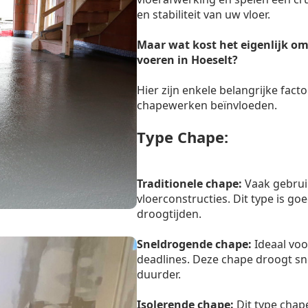
en stabiliteit van uw vloer.
Maar wat kost het eigenlijk om
voeren in Hoeselt?
Hier zijn enkele belangrijke facto
chapewerken beïnvloeden.
Type Chape:
Traditionele chape:
Vaak gebrui
vloerconstructies. Dit type is g
droogtijden.
Sneldrogende chape:
Ideaal voo
deadlines. Deze chape droogt sn
duurder.
Isolerende chape:
Dit type chape