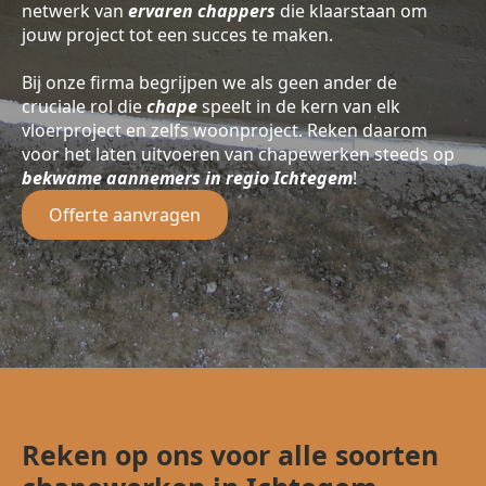
netwerk van
ervaren chappers
die klaarstaan om
jouw project tot een succes te maken.
Bij onze firma begrijpen we als geen ander de
cruciale rol die
chape
speelt in de kern van elk
vloerproject en zelfs woonproject. Reken daarom
voor het laten uitvoeren van chapewerken steeds op
bekwame aannemers in regio Ichtegem
!
Offerte aanvragen
Reken op ons voor alle soorten