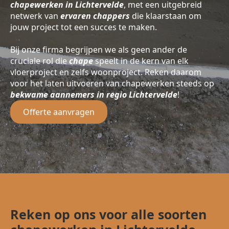
chapewerken in Lichtervelde
, met een uitgebreid
netwerk van
ervaren chappers
die klaarstaan om
jouw project tot een succes te maken.
Bij onze firma begrijpen we als geen ander de
cruciale rol die
chape
speelt in de kern van elk
vloerproject en zelfs woonproject. Reken daarom
voor het laten uitvoeren van chapewerken steeds op
bekwame aannemers in regio Lichtervelde
!
Offerte aanvragen
Reken op ons voor alle soorten