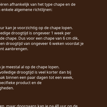
ëren afhankelijk van het type chape en de
 enkele algemene richtlijnen:
 uur kan je voorzichtig op de chape lopen.
lledige droogtijd is ongeveer 1 week per
 de chape. Dus voor een chape van 6 cm dik,
en droogtijd van ongeveer 6 weken voordat je
unt aanbrengen.
n je meestal al op de chape lopen.
 volledige droogtijd is veel korter dan bij
vaak binnen een paar dagen tot een week,
pecifieke product en de
gheden.
ëren, maar doorgaans kan je na 48 uur op de