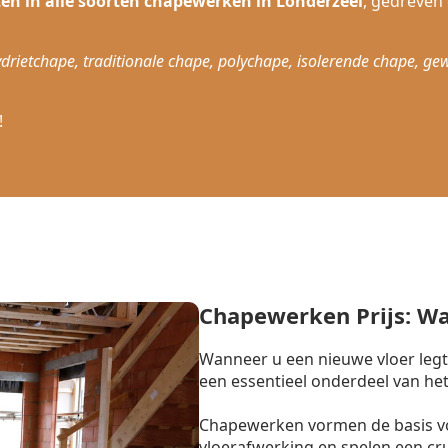
ten in alle soorten chapewerken in Londerzeel
, gedreven
drietchape, traditionale chape, polychape, isolerende chape, ge
!
Chapewerken Prijs: W
Wanneer u een nieuwe vloer legt
een essentieel onderdeel van het
Chapewerken vormen de basis vo
vloerafwerking en spelen een cr