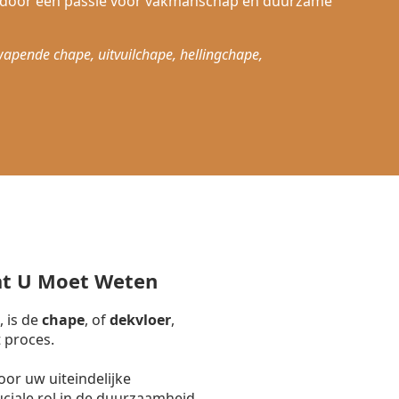
 door een passie voor vakmanschap en duurzame
wapende chape, uitvuilchape, hellingchape,
at U Moet Weten
, is de
chape
, of
dekvloer
,
 proces.
or uw uiteindelijke
uciale rol in de duurzaamheid