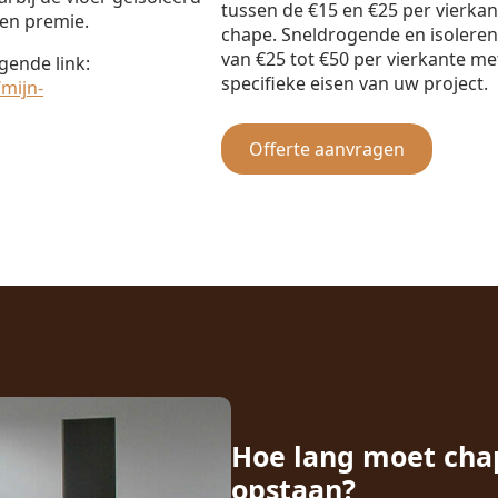
tussen de €15 en €25 per vierka
en premie.
chape. Sneldrogende en isolere
van €25 tot €50 per vierkante met
gende link:
specifieke eisen van uw project.
mijn-
Offerte aanvragen
Hoe lang moet cha
opstaan?