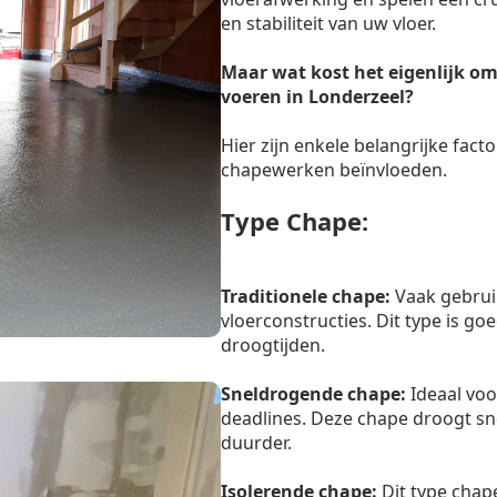
en stabiliteit van uw vloer.
Maar wat kost het eigenlijk om
voeren in Londerzeel?
Hier zijn enkele belangrijke facto
chapewerken beïnvloeden.
Type Chape:
Traditionele chape:
Vaak gebrui
vloerconstructies. Dit type is g
droogtijden.
Sneldrogende chape:
Ideaal voo
deadlines. Deze chape droogt sn
duurder.
Isolerende chape:
Dit type chape