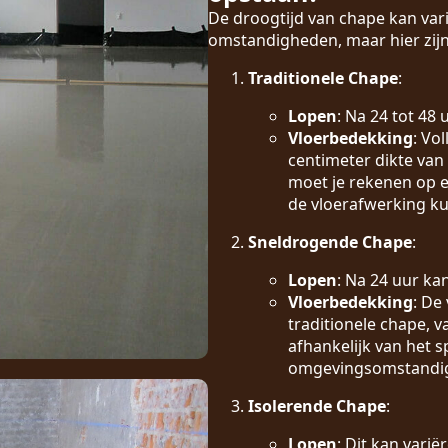
De droogtijd van chape kan vari
omstandigheden, maar hier zijn
Traditionele Chape
:
Lopen
: Na 24 tot 48
Vloerbedekking
: Vo
centimeter dikte van
moet je rekenen op e
de vloerafwerking k
Sneldrogende Chape
:
Lopen
: Na 24 uur ka
Vloerbedekking
: De
traditionele chape, 
afhankelijk van het s
omgevingsomstandi
Isolerende Chape
:
Lopen
: Dit kan vari