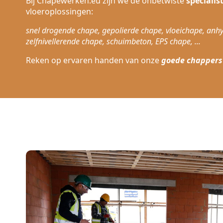
Bij Chapewerken.eu zijn we de onbetwiste
specialis
vloeroplossingen:
snel drogende chape, gepolierde chape, vloeichape, anhy
zelfnivellerende chape, schuimbeton, EPS chape, ...
Reken op ervaren handen van onze
goede chappers