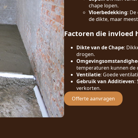
chape lopen.
Vloerbedekking
: De
de dikte, maar meest
Factoren die invloed 
Dikte van de Chape
: Dik
drogen.
Omgevingsomstandighe
temperaturen kunnen de d
Ventilatie
: Goede ventilat
Gebruik van Additieven
:
verkorten.
Offerte aanvragen