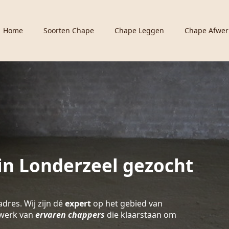
Home
Soorten Chape
Chape Leggen
Chape Afwer
in Londerzeel gezocht
adres. Wij zijn dé
expert
op het gebied van
twerk van
ervaren chappers
die klaarstaan om