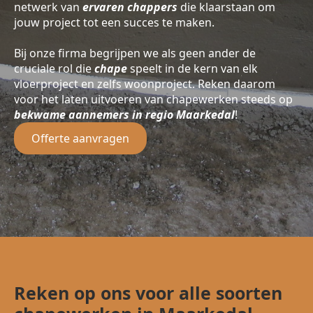
netwerk van
ervaren chappers
die klaarstaan om
jouw project tot een succes te maken.
Bij onze firma begrijpen we als geen ander de
cruciale rol die
chape
speelt in de kern van elk
vloerproject en zelfs woonproject. Reken daarom
voor het laten uitvoeren van chapewerken steeds op
bekwame aannemers in regio Maarkedal
!
Offerte aanvragen
Reken op ons voor alle soorten