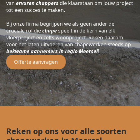
van
ervaren chappers
die klaarstaan om jouw project
tot een succes te maken.
Bij onze firma begrijpen we als geen ander de
cruciale rol die
chape
speelt in de kern van elk
vloerproject en zelfs woonproject. Reken daarom
voor het laten uitvoeren van chapewerken steeds op
bekwame aannemers in regio Meersel
!
Offerte aanvragen
Reken op ons voor alle soorten