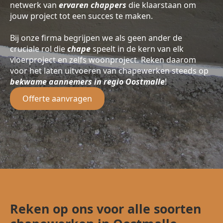
netwerk van
ervaren chappers
die klaarstaan om
jouw project tot een succes te maken.
Bij onze firma begrijpen we als geen ander de
cruciale rol die
chape
speelt in de kern van elk
vloerproject en zelfs woonproject. Reken daarom
voor het laten uitvoeren van chapewerken steeds op
bekwame aannemers in regio Oostmalle
!
Offerte aanvragen
Reken op ons voor alle soorten