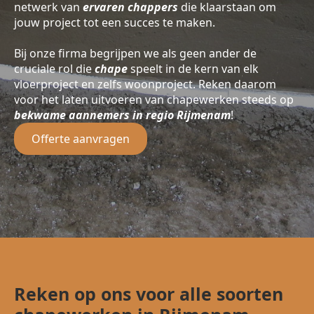
netwerk van
ervaren chappers
die klaarstaan om
jouw project tot een succes te maken.
Bij onze firma begrijpen we als geen ander de
cruciale rol die
chape
speelt in de kern van elk
vloerproject en zelfs woonproject. Reken daarom
voor het laten uitvoeren van chapewerken steeds op
bekwame aannemers in regio Rijmenam
!
Offerte aanvragen
Reken op ons voor alle soorten