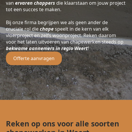
van
ervaren chappers
die klaarstaan om jouw project
tot een succes te maken.
Bij onze firma begrijpen we als geen ander de
cruciale rol die
chape
speelt in de kern van elk
vloerproject en zelfs woonproject. Reken daarom
voor het laten uitvoeren van chapewerken steeds op
bekwame aannemers in regio Weert
!
Offerte aanvragen
Reken op ons voor alle soorten