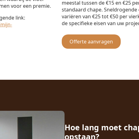
meestal tussen de €15 en €25 pe
omen voor een premie.
standaard chape. Sneldrogende 
variëren van €25 tot €50 per vier
gende link:
de specifieke eisen van uw projec
mijn-
Offerte aanvragen
Hoe lang moet cha
opstaan?