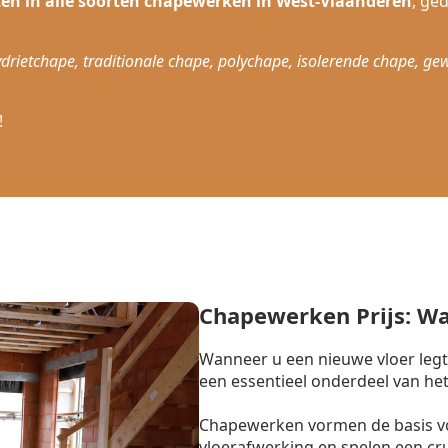
sten in alle soorten chapewerken in West-Vlaanderen
, ge
drietchape, traditionale chape, polychape, isolerende chape, ge
!
Chapewerken Prijs: W
Wanneer u een nieuwe vloer legt
een essentieel onderdeel van het
Chapewerken vormen de basis vo
vloerafwerking en spelen een cr