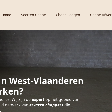
Home
Soorten Chape
Chape Leggen
Chape Afwer
in West-Vlaanderen
rken?
adres. Wij zijn dé
expert
op het gebied van
eid netwerk van
ervaren chappers
die
.