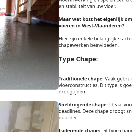
en stabiliteit van uw vloer.
Maar wat kost het eigenlijk om
voeren in West-Vlaanderen?
Hier zijn enkele belangrijke facto
chapewerken beïnvloeden.
Type Chape:
Traditionele chape:
Vaak gebrui
vloerconstructies. Dit type is g
droogtijden.
Sneldrogende chape:
Ideaal voo
deadlines. Deze chape droogt sn
duurder.
Isolerende chape:
Dit type chape