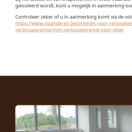
geïsoleerd wordt, kunt u mogelijk in aanmerking k
Controleer zeker of u in aanmerking komt via de vol
https://www.vlaanderen.be/premies-voor-renovatie/
verbouwpremie/mijn-verbouwpremie-voor-vloer