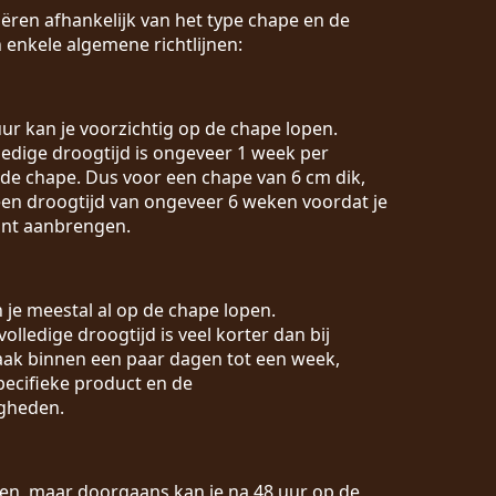
ëren afhankelijk van het type chape en de
 enkele algemene richtlijnen:
 uur kan je voorzichtig op de chape lopen.
lledige droogtijd is ongeveer 1 week per
 de chape. Dus voor een chape van 6 cm dik,
en droogtijd van ongeveer 6 weken voordat je
unt aanbrengen.
n je meestal al op de chape lopen.
 volledige droogtijd is veel korter dan bij
vaak binnen een paar dagen tot een week,
pecifieke product en de
gheden.
ëren, maar doorgaans kan je na 48 uur op de