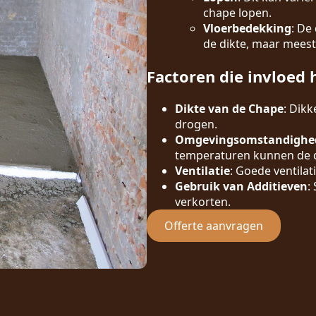
chape lopen.
Vloerbedekking
: De
de dikte, maar meest
Factoren die invloed 
Dikte van de Chape
: Dik
drogen.
Omgevingsomstandighe
temperaturen kunnen de d
Ventilatie
: Goede ventilat
Gebruik van Additieven
:
verkorten.
Offerte aanvragen