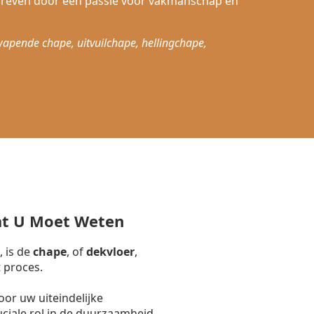
dreven door een passie voor vakmanschap en
wapende chape, uitvuilchape, hellingchape,
at U Moet Weten
, is de
chape
, of
dekvloer
,
 proces.
or uw uiteindelijke
uciale rol in de duurzaamheid