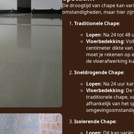
De droogtijd van chape kan vari
omstandigheden, maar hier zijn
Traditionele Chape
:
Lopen
: Na 24 tot 48
Vloerbedekking
: Vo
centimeter dikte van
moet je rekenen op e
de vloerafwerking k
Sneldrogende Chape
:
Lopen
: Na 24 uur ka
Vloerbedekking
: De
traditionele chape, 
afhankelijk van het s
omgevingsomstandi
Isolerende Chape
:
Lopen
: Dit kan vari