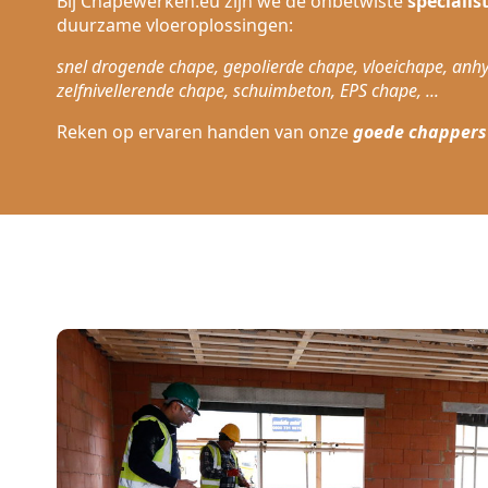
Bij Chapewerken.eu zijn we de onbetwiste
speciali
duurzame vloeroplossingen:
snel drogende chape, gepolierde chape, vloeichape, anhy
zelfnivellerende chape, schuimbeton, EPS chape, ...
Reken op ervaren handen van onze
goede chappers