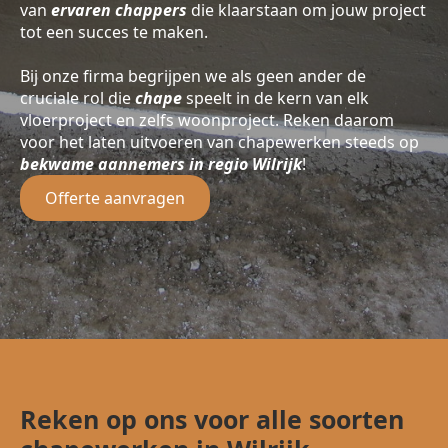
van
ervaren chappers
die klaarstaan om jouw project
tot een succes te maken.
Bij onze firma begrijpen we als geen ander de
cruciale rol die
chape
speelt in de kern van elk
vloerproject en zelfs woonproject. Reken daarom
voor het laten uitvoeren van chapewerken steeds op
bekwame aannemers in regio Wilrijk
!
Offerte aanvragen
Reken op ons voor alle soorten