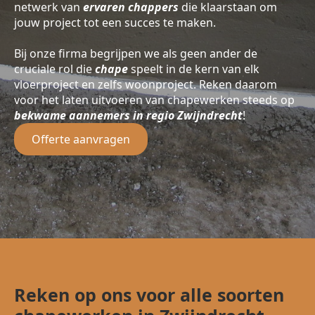
netwerk van
ervaren chappers
die klaarstaan om
jouw project tot een succes te maken.
Bij onze firma begrijpen we als geen ander de
cruciale rol die
chape
speelt in de kern van elk
vloerproject en zelfs woonproject. Reken daarom
voor het laten uitvoeren van chapewerken steeds op
bekwame aannemers in regio Zwijndrecht
!
Offerte aanvragen
Reken op ons voor alle soorten