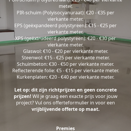
meter.
PIR-schuim (Polyisocyanuraat): €20 - €35 per
vierkante meter.
EPS (geëxpandeerd polystyreen): €15 - €25 per
vierkante meter.
XPS (geëxtrudeerd polystyreen): €20 - €30 per
vierkante meter.
Glaswol: €10 - €20 per vierkante meter.
Steenwol: €15 - €25 per vierkante meter.
Schuimbeton: €30 - €50 per vierkante meter.
Reflecterende folie: €5 - €15 per vierkante meter.
Kurkenplaten: €20 - €40 per vierkante meter.
Let op: dit zijn richtprijzen en geen concrete
prijzen!
Wil je graag een exacte prijs voor jouw
project? Vul ons offerteformulier in voor een
vrijblijvende offerte op maat.
Premies