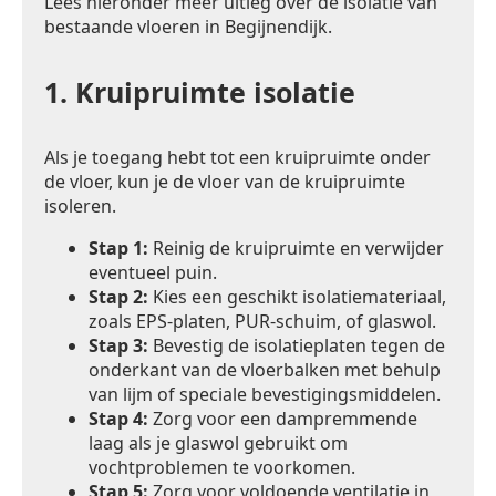
Lees hieronder meer uitleg over de isolatie van
bestaande vloeren in Begijnendijk.
1.
Kruipruimte isolatie
Als je toegang hebt tot een kruipruimte onder
de vloer, kun je de vloer van de kruipruimte
isoleren.
Stap 1:
Reinig de kruipruimte en verwijder
eventueel puin.
Stap 2:
Kies een geschikt isolatiemateriaal,
zoals EPS-platen, PUR-schuim, of glaswol.
Stap 3:
Bevestig de isolatieplaten tegen de
onderkant van de vloerbalken met behulp
van lijm of speciale bevestigingsmiddelen.
Stap 4:
Zorg voor een dampremmende
laag als je glaswol gebruikt om
vochtproblemen te voorkomen.
Stap 5:
Zorg voor voldoende ventilatie in