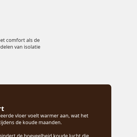
et comfort als de
delen van isolatie
rt
eerde vloer voelt warmer aan, wat het
 tijdens de koude maanden.
mindert de hoeveelheid koude lucht die