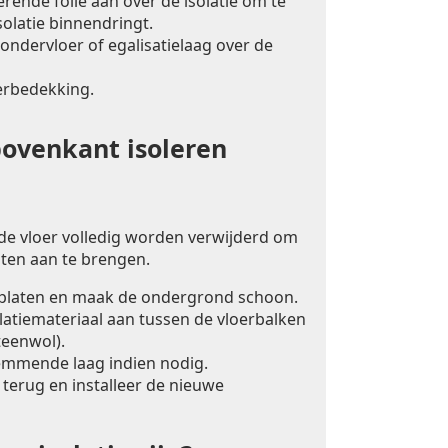
ende folie aan over de isolatie om te
olatie binnendringt.
ondervloer of egalisatielaag over de
erbedekking.
bovenkant isoleren
 de vloer volledig worden verwijderd om
laten aan te brengen.
rplaten en maak de ondergrond schoon.
latiemateriaal aan tussen de vloerbalken
teenwol).
mmende laag indien nodig.
 terug en installeer de nieuwe