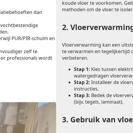
koude vloer te voorkomen. Ge
methoden om de vloer te isoler
latiebehoeften dan
 vochtbestendige
2.
Vloerverwarming
den.
erwijl PUR/PIR-schuim en
Vloerverwarming kan een uitst
te verwarmen en tegelijkertijd d
envoudiger zelf te
verbeteren.
oor professionals wordt
Stap 1:
Kies tussen elektr
watergedragen vloerverw
Stap 2:
Installeer de vloe
instructies.
Stap 3:
Bedek de vloerver
(bijv. tegels, laminaat).
3.
Gebruik van vlo