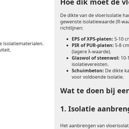
Hoe dik moet de vlo
De dikte van de vloerisolatie h
gewenste isolatiewaarde (R-waa
richtlijnen:
EPS of XPS-platen:
5-10 c
e isolatiematerialen.
PIR of PUR-platen:
5-8 cm
iteit.
(lagere λ-waarde).
Glaswol of steenwol:
10-1
isolatievereisten.
Schuimbeton:
De dikte k
voor voldoende isolatie.
Wat te doen bij ee
1.
Isolatie aanbre
Het aanbrengen van vloerisolat