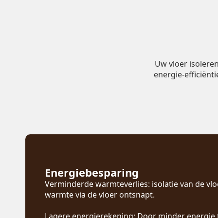
Uw vloer isolere
energie-efficiënt
Energiebesparing
Verminderde warmteverlies: isolatie van de vl
warmte via de vloer ontsnapt.
Lagere energierekening: Door minder energie 