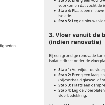
Stap 3:
Breng een vochtwer
voorkomen dat vocht de is
Stap 4:
Plaats een nieuwe 
isolatie.
Stap 5:
Leg de nieuwe vlo
3.
Vloer vanuit de 
(indien renovatie)
digheden.
Bij een grondige renovatie kan
isolatie direct onder de vloerp
Stap 1:
Verwijder de vloe
Stap 2:
Breng een laag iso
(bijvoorbeeld glaswol of s
Stap 3:
Plaats een dampre
Stap 4:
Leg de vloerplaten
vloerbedekking.