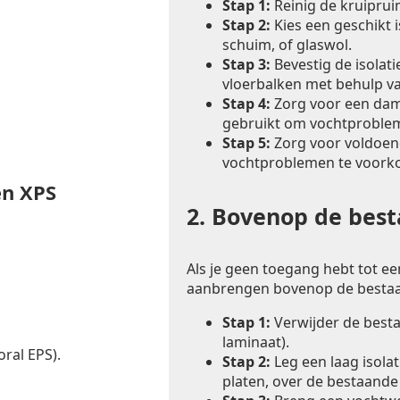
Stap 1:
Reinig de kruiprui
Stap 2:
Kies een geschikt i
schuim, of glaswol.
Stap 3:
Bevestig de isolat
vloerbalken met behulp va
Stap 4:
Zorg voor een dam
gebruikt om vochtproble
Stap 5:
Zorg voor voldoend
vochtproblemen te voork
en XPS
2.
Bovenop de besta
Als je geen toegang hebt tot een
aanbrengen bovenop de bestaa
Stap 1:
Verwijder de bestaa
laminaat).
ral EPS).
Stap 2:
Leg een laag isolat
platen, over de bestaande 