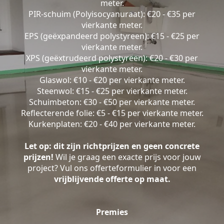
meter.
PIR-schuim (Polyisocyanuraat): €20 - €35 per
vierkante meter.
EPS (geëxpandeerd polystyreen): €15 - €25 per
vierkante meter.
XPS (geëxtrudeerd polystyreen): €20 - €30 per
vierkante meter.
Glaswol: €10 - €20 per vierkante meter.
Steenwol: €15 - €25 per vierkante meter.
Schuimbeton: €30 - €50 per vierkante meter.
Reflecterende folie: €5 - €15 per vierkante meter.
Kurkenplaten: €20 - €40 per vierkante meter.
Let op: dit zijn richtprijzen en geen concrete
prijzen!
Wil je graag een exacte prijs voor jouw
project? Vul ons offerteformulier in voor een
vrijblijvende offerte op maat.
Premies