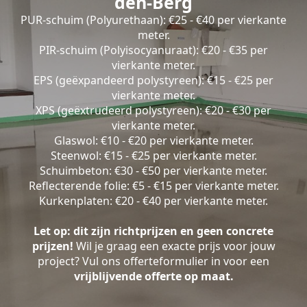
den-Berg
PUR-schuim (Polyurethaan): €25 - €40 per vierkante
meter.
PIR-schuim (Polyisocyanuraat): €20 - €35 per
vierkante meter.
EPS (geëxpandeerd polystyreen): €15 - €25 per
vierkante meter.
XPS (geëxtrudeerd polystyreen): €20 - €30 per
vierkante meter.
Glaswol: €10 - €20 per vierkante meter.
Steenwol: €15 - €25 per vierkante meter.
Schuimbeton: €30 - €50 per vierkante meter.
Reflecterende folie: €5 - €15 per vierkante meter.
Kurkenplaten: €20 - €40 per vierkante meter.
Let op: dit zijn richtprijzen en geen concrete
prijzen!
Wil je graag een exacte prijs voor jouw
project? Vul ons offerteformulier in voor een
vrijblijvende offerte op maat.