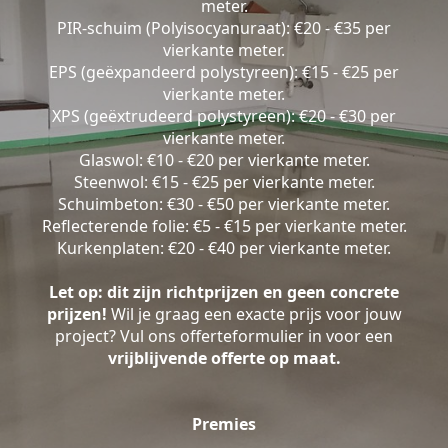
meter.
PIR-schuim (Polyisocyanuraat): €20 - €35 per
vierkante meter.
EPS (geëxpandeerd polystyreen): €15 - €25 per
vierkante meter.
XPS (geëxtrudeerd polystyreen): €20 - €30 per
vierkante meter.
Glaswol: €10 - €20 per vierkante meter.
Steenwol: €15 - €25 per vierkante meter.
Schuimbeton: €30 - €50 per vierkante meter.
Reflecterende folie: €5 - €15 per vierkante meter.
Kurkenplaten: €20 - €40 per vierkante meter.
Let op: dit zijn richtprijzen en geen concrete
prijzen!
Wil je graag een exacte prijs voor jouw
project? Vul ons offerteformulier in voor een
vrijblijvende offerte op maat.
Premies