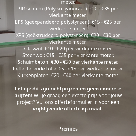
meter.
PIR-schuim (Polyisocyanuraat): €20 - €35 per
vierkante meter.
EPS (geëxpandeerd polystyreen): €15 - €25 per
vierkante meter.
XPS (geëxtrudeerd polystyreen): €20 - €30 per
vierkante meter.
Glaswol: €10 - €20 per vierkante meter.
Steenwol: €15 - €25 per vierkante meter.
Schuimbeton: €30 - €50 per vierkante meter.
Reflecterende folie: €5 - €15 per vierkante meter.
Kurkenplaten: €20 - €40 per vierkante meter.
Let op: dit zijn richtprijzen en geen concrete
prijzen!
Wil je graag een exacte prijs voor jouw
project? Vul ons offerteformulier in voor een
vrijblijvende offerte op maat.
Premies