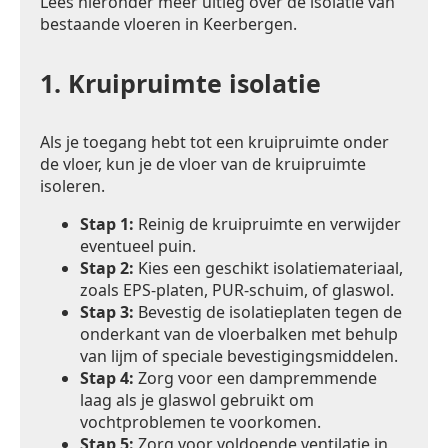
Lees hieronder meer uitleg over de isolatie van
bestaande vloeren in Keerbergen.
1.
Kruipruimte isolatie
Als je toegang hebt tot een kruipruimte onder
de vloer, kun je de vloer van de kruipruimte
isoleren.
Stap 1:
Reinig de kruipruimte en verwijder
eventueel puin.
Stap 2:
Kies een geschikt isolatiemateriaal,
zoals EPS-platen, PUR-schuim, of glaswol.
Stap 3:
Bevestig de isolatieplaten tegen de
onderkant van de vloerbalken met behulp
van lijm of speciale bevestigingsmiddelen.
Stap 4:
Zorg voor een dampremmende
laag als je glaswol gebruikt om
vochtproblemen te voorkomen.
Stap 5:
Zorg voor voldoende ventilatie in