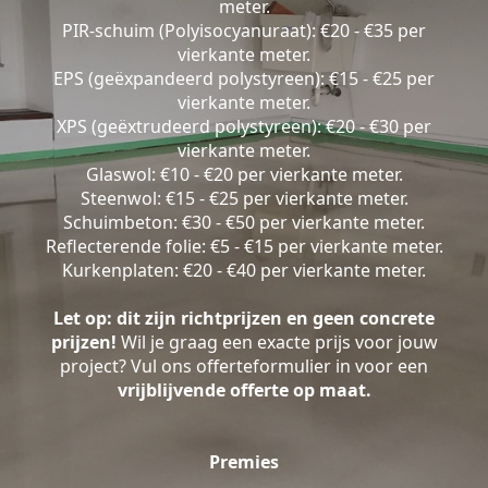
meter.
PIR-schuim (Polyisocyanuraat): €20 - €35 per
vierkante meter.
EPS (geëxpandeerd polystyreen): €15 - €25 per
vierkante meter.
XPS (geëxtrudeerd polystyreen): €20 - €30 per
vierkante meter.
Glaswol: €10 - €20 per vierkante meter.
Steenwol: €15 - €25 per vierkante meter.
Schuimbeton: €30 - €50 per vierkante meter.
Reflecterende folie: €5 - €15 per vierkante meter.
Kurkenplaten: €20 - €40 per vierkante meter.
Let op: dit zijn richtprijzen en geen concrete
prijzen!
Wil je graag een exacte prijs voor jouw
project? Vul ons offerteformulier in voor een
vrijblijvende offerte op maat.
Premies