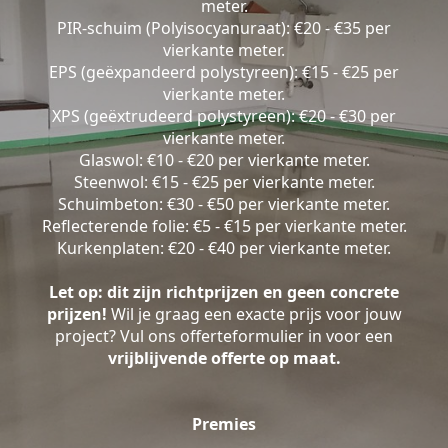
meter.
PIR-schuim (Polyisocyanuraat): €20 - €35 per
vierkante meter.
EPS (geëxpandeerd polystyreen): €15 - €25 per
vierkante meter.
XPS (geëxtrudeerd polystyreen): €20 - €30 per
vierkante meter.
Glaswol: €10 - €20 per vierkante meter.
Steenwol: €15 - €25 per vierkante meter.
Schuimbeton: €30 - €50 per vierkante meter.
Reflecterende folie: €5 - €15 per vierkante meter.
Kurkenplaten: €20 - €40 per vierkante meter.
Let op: dit zijn richtprijzen en geen concrete
prijzen!
Wil je graag een exacte prijs voor jouw
project? Vul ons offerteformulier in voor een
vrijblijvende offerte op maat.
Premies