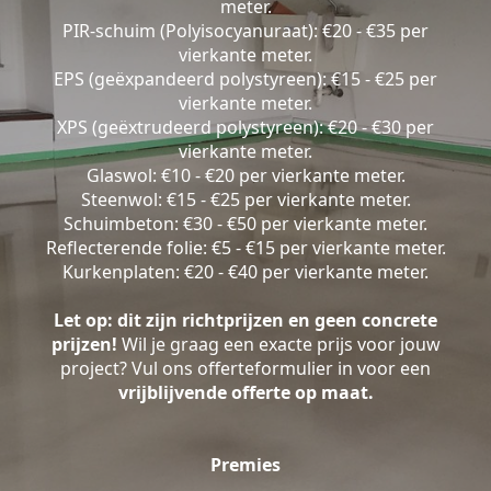
meter.
PIR-schuim (Polyisocyanuraat): €20 - €35 per
vierkante meter.
EPS (geëxpandeerd polystyreen): €15 - €25 per
vierkante meter.
XPS (geëxtrudeerd polystyreen): €20 - €30 per
vierkante meter.
Glaswol: €10 - €20 per vierkante meter.
Steenwol: €15 - €25 per vierkante meter.
Schuimbeton: €30 - €50 per vierkante meter.
Reflecterende folie: €5 - €15 per vierkante meter.
Kurkenplaten: €20 - €40 per vierkante meter.
Let op: dit zijn richtprijzen en geen concrete
prijzen!
Wil je graag een exacte prijs voor jouw
project? Vul ons offerteformulier in voor een
vrijblijvende offerte op maat.
Premies