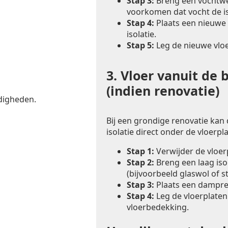
Stap 3:
Breng een vochtwer
voorkomen dat vocht de is
Stap 4:
Plaats een nieuwe 
isolatie.
Stap 5:
Leg de nieuwe vlo
3.
Vloer vanuit de 
(indien renovatie)
digheden.
Bij een grondige renovatie kan
isolatie direct onder de vloerp
Stap 1:
Verwijder de vloe
Stap 2:
Breng een laag iso
(bijvoorbeeld glaswol of s
Stap 3:
Plaats een dampre
Stap 4:
Leg de vloerplaten
vloerbedekking.