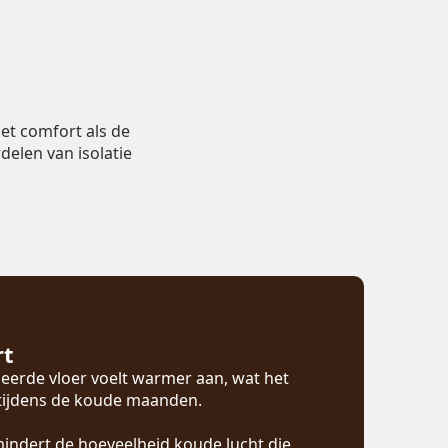
et comfort als de
delen van isolatie
rt
eerde vloer voelt warmer aan, wat het
 tijdens de koude maanden.
mindert de hoeveelheid koude lucht die