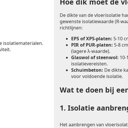
Hoe dik moet de vlo
De dikte van de vloerisolatie h
gewenste isolatiewaarde (R-waa
richtlijnen:
EPS of XPS-platen:
5-10 c
e isolatiematerialen.
PIR of PUR-platen:
5-8 cm
iteit.
(lagere λ-waarde).
Glaswol of steenwol:
10-1
isolatievereisten.
Schuimbeton:
De dikte k
voor voldoende isolatie.
Wat te doen bij ee
1.
Isolatie aanbre
Het aanbrengen van vloerisolat