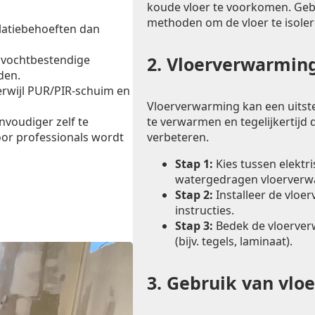
koude vloer te voorkomen. Ge
methoden om de vloer te isoler
latiebehoeften dan
 vochtbestendige
2.
Vloerverwarming
den.
erwijl PUR/PIR-schuim en
Vloerverwarming kan een uitst
te verwarmen en tegelijkertijd d
envoudiger zelf te
verbeteren.
oor professionals wordt
Stap 1:
Kies tussen elektr
watergedragen vloerverw
Stap 2:
Installeer de vloe
instructies.
Stap 3:
Bedek de vloerver
(bijv. tegels, laminaat).
3.
Gebruik van vlo