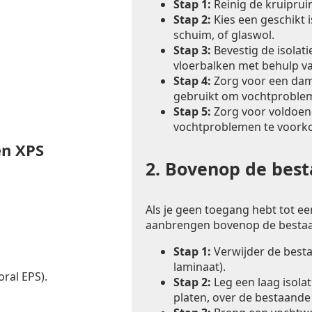
Stap 1:
Reinig de kruiprui
Stap 2:
Kies een geschikt i
schuim, of glaswol.
Stap 3:
Bevestig de isolat
vloerbalken met behulp va
Stap 4:
Zorg voor een dam
gebruikt om vochtproble
Stap 5:
Zorg voor voldoend
vochtproblemen te voork
en XPS
2.
Bovenop de besta
Als je geen toegang hebt tot een
aanbrengen bovenop de bestaa
Stap 1:
Verwijder de bestaa
laminaat).
ral EPS).
Stap 2:
Leg een laag isolat
platen, over de bestaande 