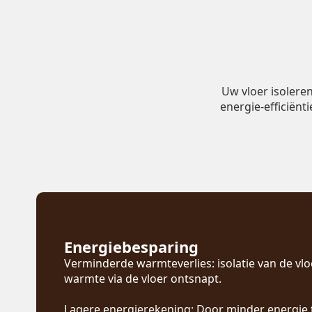
Uw vloer isolere
energie-efficiënt
Energiebesparing
Verminderde warmteverlies: isolatie van de vl
warmte via de vloer ontsnapt.
Lagere energierekening: Door minder energie 