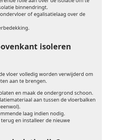
ende folie aan over de isolatie om te
olatie binnendringt.
ondervloer of egalisatielaag over de
erbedekking.
bovenkant isoleren
 de vloer volledig worden verwijderd om
laten aan te brengen.
rplaten en maak de ondergrond schoon.
latiemateriaal aan tussen de vloerbalken
teenwol).
mmende laag indien nodig.
 terug en installeer de nieuwe