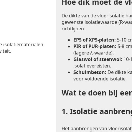
Hoe dik moet de vlo
De dikte van de vloerisolatie h
gewenste isolatiewaarde (R-waa
richtlijnen:
EPS of XPS-platen:
5-10 c
e isolatiematerialen.
PIR of PUR-platen:
5-8 cm
iteit.
(lagere λ-waarde).
Glaswol of steenwol:
10-1
isolatievereisten.
Schuimbeton:
De dikte k
voor voldoende isolatie.
Wat te doen bij ee
1.
Isolatie aanbre
Het aanbrengen van vloerisolat