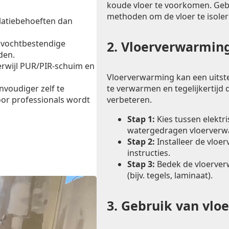
koude vloer te voorkomen. Ge
methoden om de vloer te isoler
latiebehoeften dan
 vochtbestendige
2.
Vloerverwarming
den.
erwijl PUR/PIR-schuim en
Vloerverwarming kan een uitst
te verwarmen en tegelijkertijd d
envoudiger zelf te
verbeteren.
oor professionals wordt
Stap 1:
Kies tussen elektr
watergedragen vloerverw
Stap 2:
Installeer de vloe
instructies.
Stap 3:
Bedek de vloerver
(bijv. tegels, laminaat).
3.
Gebruik van vlo