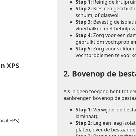
Stap 1:
Reinig de kruiprui
Stap 2:
Kies een geschikt i
schuim, of glaswol.
Stap 3:
Bevestig de isolat
vloerbalken met behulp va
Stap 4:
Zorg voor een dam
gebruikt om vochtproble
Stap 5:
Zorg voor voldoend
vochtproblemen te voork
en XPS
2.
Bovenop de besta
Als je geen toegang hebt tot een
aanbrengen bovenop de bestaa
Stap 1:
Verwijder de bestaa
laminaat).
ral EPS).
Stap 2:
Leg een laag isolat
platen, over de bestaande 