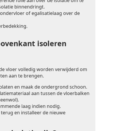
ende folie aan over de isolatie om te
olatie binnendringt.
ondervloer of egalisatielaag over de
erbedekking.
bovenkant isoleren
 de vloer volledig worden verwijderd om
laten aan te brengen.
rplaten en maak de ondergrond schoon.
latiemateriaal aan tussen de vloerbalken
teenwol).
mmende laag indien nodig.
 terug en installeer de nieuwe