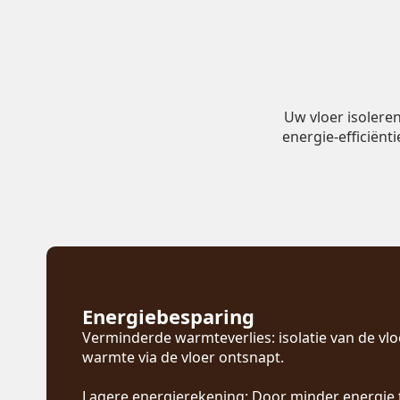
Uw vloer isolere
energie-efficiënt
Energiebesparing
Verminderde warmteverlies: isolatie van de vl
warmte via de vloer ontsnapt.
Lagere energierekening: Door minder energie 