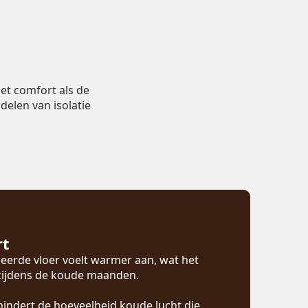
et comfort als de
delen van isolatie
rt
eerde vloer voelt warmer aan, wat het
 tijdens de koude maanden.
mindert de hoeveelheid koude lucht die