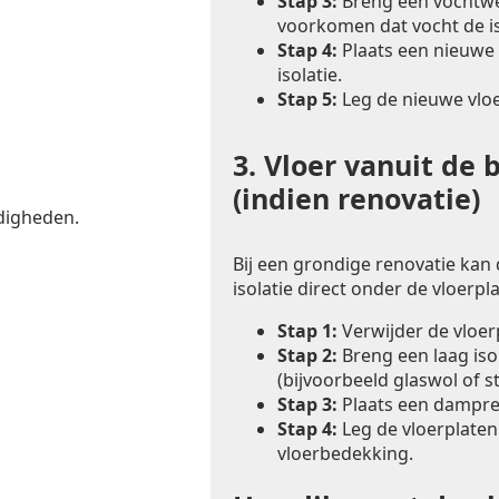
Stap 3:
Breng een vochtwer
voorkomen dat vocht de is
Stap 4:
Plaats een nieuwe 
isolatie.
Stap 5:
Leg de nieuwe vlo
3.
Vloer vanuit de 
(indien renovatie)
digheden.
Bij een grondige renovatie kan
isolatie direct onder de vloerp
Stap 1:
Verwijder de vloe
Stap 2:
Breng een laag iso
(bijvoorbeeld glaswol of s
Stap 3:
Plaats een dampre
Stap 4:
Leg de vloerplaten
vloerbedekking.