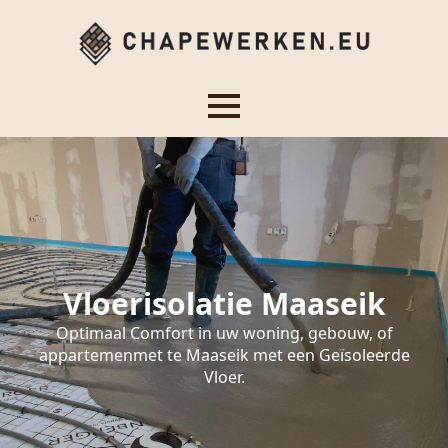
Vloerisolatie Maaseik
Optimaal Comfort in uw woning, gebouw, of
appartemenmet te Maaseik met een Geïsoleerde
Vloer.