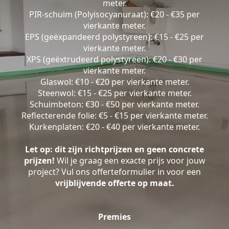
meter.
PIR-schuim (Polyisocyanuraat): €20 - €35 per
vierkante meter.
EPS (geëxpandeerd polystyreen): €15 - €25 per
vierkante meter.
XPS (geëxtrudeerd polystyreen): €20 - €30 per
vierkante meter.
Glaswol: €10 - €20 per vierkante meter.
Steenwol: €15 - €25 per vierkante meter.
Schuimbeton: €30 - €50 per vierkante meter.
Reflecterende folie: €5 - €15 per vierkante meter.
Kurkenplaten: €20 - €40 per vierkante meter.
Let op: dit zijn richtprijzen en geen concrete
prijzen!
Wil je graag een exacte prijs voor jouw
project? Vul ons offerteformulier in voor een
vrijblijvende offerte op maat.
Premies