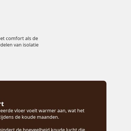
et comfort als de
delen van isolatie
rt
eerde vloer voelt warmer aan, wat het
 tijdens de koude maanden.
mindert de hoeveelheid koude lucht die