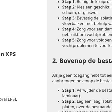
Stap 1:
Reinig de kruiprui
Stap 2:
Kies een geschikt i
schuim, of glaswol.
Stap 3:
Bevestig de isolat
vloerbalken met behulp va
Stap 4:
Zorg voor een dam
gebruikt om vochtproble
Stap 5:
Zorg voor voldoend
vochtproblemen te voork
en XPS
2.
Bovenop de besta
Als je geen toegang hebt tot een
aanbrengen bovenop de bestaa
Stap 1:
Verwijder de bestaa
laminaat).
ral EPS).
Stap 2:
Leg een laag isolat
platen, over de bestaande 