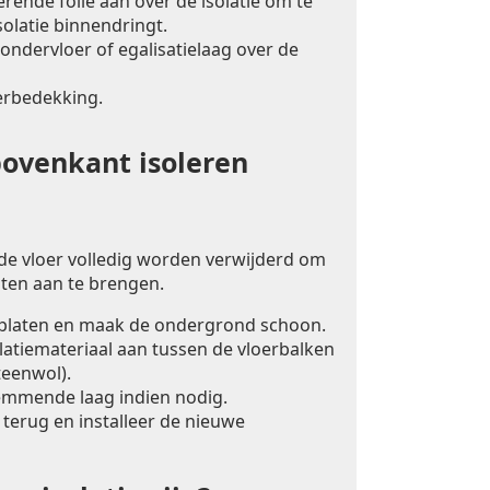
ende folie aan over de isolatie om te
olatie binnendringt.
ondervloer of egalisatielaag over de
erbedekking.
bovenkant isoleren
 de vloer volledig worden verwijderd om
laten aan te brengen.
rplaten en maak de ondergrond schoon.
latiemateriaal aan tussen de vloerbalken
teenwol).
mmende laag indien nodig.
 terug en installeer de nieuwe