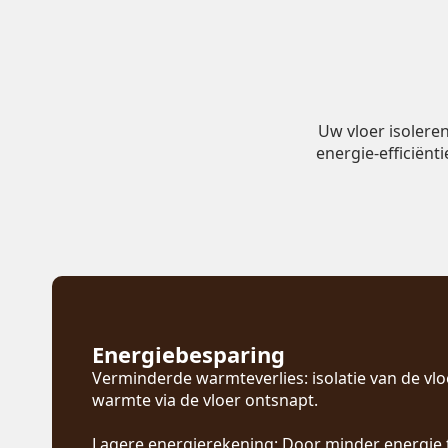
Uw vloer isolere
energie-efficiënt
Energiebesparing
Verminderde warmteverlies: isolatie van de vl
warmte via de vloer ontsnapt.
Lagere energierekening: Door minder energie 