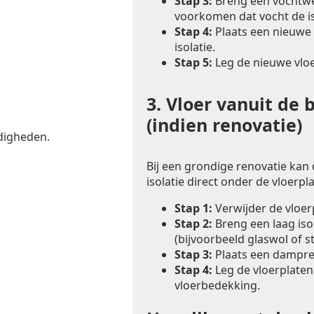
Stap 3:
Breng een vochtwer
voorkomen dat vocht de is
Stap 4:
Plaats een nieuwe 
isolatie.
Stap 5:
Leg de nieuwe vlo
3.
Vloer vanuit de 
(indien renovatie)
digheden.
Bij een grondige renovatie kan
isolatie direct onder de vloerp
Stap 1:
Verwijder de vloe
Stap 2:
Breng een laag iso
(bijvoorbeeld glaswol of s
Stap 3:
Plaats een dampre
Stap 4:
Leg de vloerplaten
vloerbedekking.