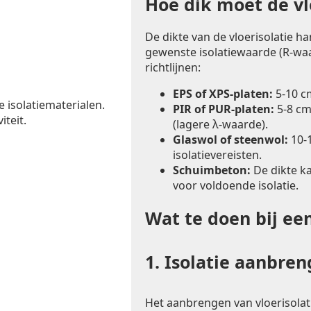
Hoe dik moet de vlo
De dikte van de vloerisolatie h
gewenste isolatiewaarde (R-waa
richtlijnen:
EPS of XPS-platen:
5-10 c
e isolatiematerialen.
PIR of PUR-platen:
5-8 cm
iteit.
(lagere λ-waarde).
Glaswol of steenwol:
10-1
isolatievereisten.
Schuimbeton:
De dikte k
voor voldoende isolatie.
Wat te doen bij ee
1.
Isolatie aanbre
Het aanbrengen van vloerisolat