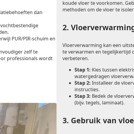
koude vloer te voorkomen. Ge
methoden om de vloer te isoler
latiebehoeften dan
 vochtbestendige
2.
Vloerverwarming
den.
erwijl PUR/PIR-schuim en
Vloerverwarming kan een uitst
te verwarmen en tegelijkertijd d
envoudiger zelf te
verbeteren.
oor professionals wordt
Stap 1:
Kies tussen elektr
watergedragen vloerverw
Stap 2:
Installeer de vloe
instructies.
Stap 3:
Bedek de vloerver
(bijv. tegels, laminaat).
3.
Gebruik van vlo