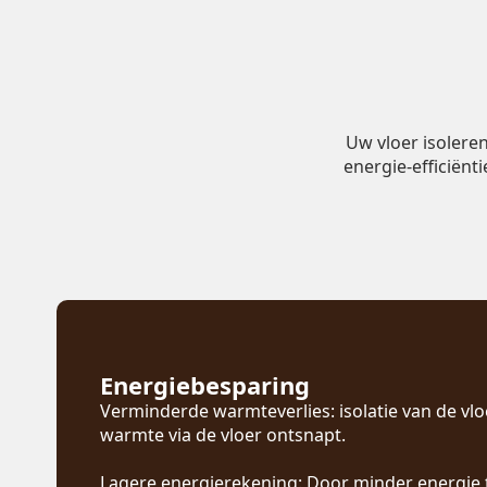
Uw vloer isolere
energie-efficiënt
Energiebesparing
Verminderde warmteverlies: isolatie van de vl
warmte via de vloer ontsnapt.
Lagere energierekening: Door minder energie 