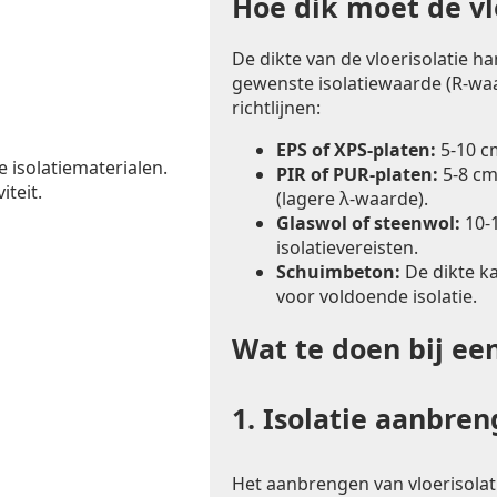
Hoe dik moet de vlo
De dikte van de vloerisolatie h
gewenste isolatiewaarde (R-waa
richtlijnen:
EPS of XPS-platen:
5-10 c
e isolatiematerialen.
PIR of PUR-platen:
5-8 cm
iteit.
(lagere λ-waarde).
Glaswol of steenwol:
10-1
isolatievereisten.
Schuimbeton:
De dikte k
voor voldoende isolatie.
Wat te doen bij ee
1.
Isolatie aanbre
Het aanbrengen van vloerisolat