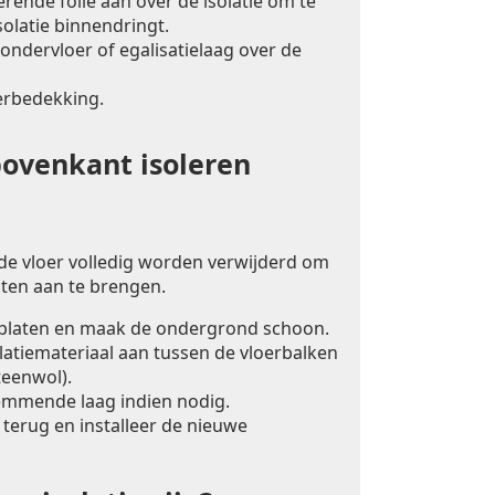
ende folie aan over de isolatie om te
olatie binnendringt.
ondervloer of egalisatielaag over de
erbedekking.
bovenkant isoleren
 de vloer volledig worden verwijderd om
laten aan te brengen.
rplaten en maak de ondergrond schoon.
latiemateriaal aan tussen de vloerbalken
teenwol).
mmende laag indien nodig.
 terug en installeer de nieuwe