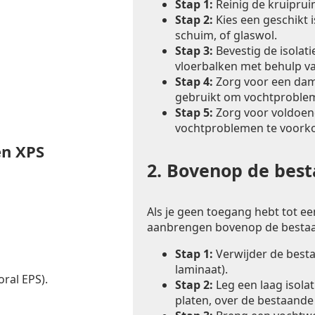
Stap 1:
Reinig de kruiprui
Stap 2:
Kies een geschikt i
schuim, of glaswol.
Stap 3:
Bevestig de isolat
vloerbalken met behulp va
Stap 4:
Zorg voor een dam
gebruikt om vochtproble
Stap 5:
Zorg voor voldoend
vochtproblemen te voork
en XPS
2.
Bovenop de besta
Als je geen toegang hebt tot een
aanbrengen bovenop de bestaa
Stap 1:
Verwijder de bestaa
laminaat).
ral EPS).
Stap 2:
Leg een laag isolat
platen, over de bestaande 