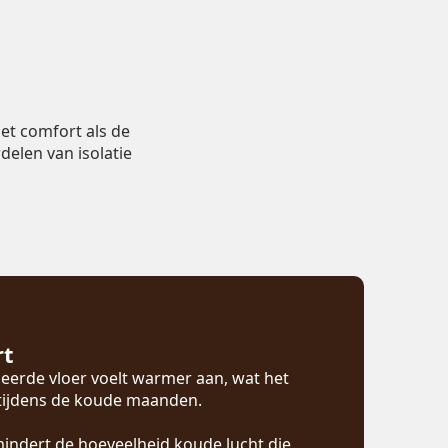
et comfort als de
delen van isolatie
rt
eerde vloer voelt warmer aan, wat het
 tijdens de koude maanden.
mindert de hoeveelheid koude lucht die