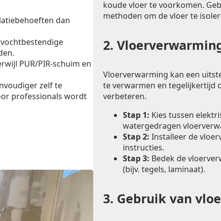
koude vloer te voorkomen. Ge
methoden om de vloer te isoler
latiebehoeften dan
 vochtbestendige
2.
Vloerverwarming
den.
erwijl PUR/PIR-schuim en
Vloerverwarming kan een uitst
te verwarmen en tegelijkertijd d
envoudiger zelf te
verbeteren.
oor professionals wordt
Stap 1:
Kies tussen elektr
watergedragen vloerverw
Stap 2:
Installeer de vloe
instructies.
Stap 3:
Bedek de vloerver
(bijv. tegels, laminaat).
3.
Gebruik van vlo