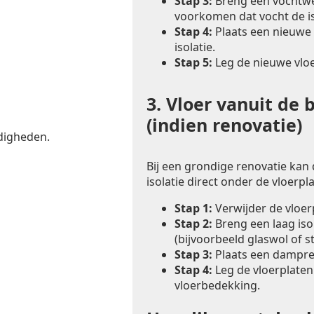
Stap 3:
Breng een vochtwer
voorkomen dat vocht de is
Stap 4:
Plaats een nieuwe 
isolatie.
Stap 5:
Leg de nieuwe vlo
3.
Vloer vanuit de 
(indien renovatie)
digheden.
Bij een grondige renovatie kan
isolatie direct onder de vloerp
Stap 1:
Verwijder de vloe
Stap 2:
Breng een laag iso
(bijvoorbeeld glaswol of s
Stap 3:
Plaats een dampre
Stap 4:
Leg de vloerplaten
vloerbedekking.