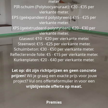
meter.
PIR-schuim (Polyisocyanuraat): €20 - €35 per
vierkante meter.
EPS (geëxpandeerd polystyreen): €15 - €25 per
vierkante meter.
XPS (geëxtrudeerd polystyreen): €20 - €30 per
vierkante meter.
Glaswol: €10 - €20 per vierkante meter.
Steenwol: €15 - €25 per vierkante meter.
Schuimbeton: €30 - €50 per vierkante meter.
Reflecterende folie: €5 - €15 per vierkante meter.
Kurkenplaten: €20 - €40 per vierkante meter.
Let op: dit zijn richtprijzen en geen concrete
prijzen!
Wil je graag een exacte prijs voor jouw
project? Vul ons offerteformulier in voor een
vrijblijvende offerte op maat.
Premies