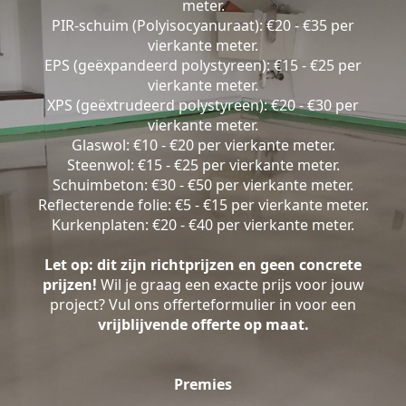
meter.
PIR-schuim (Polyisocyanuraat): €20 - €35 per
vierkante meter.
EPS (geëxpandeerd polystyreen): €15 - €25 per
vierkante meter.
XPS (geëxtrudeerd polystyreen): €20 - €30 per
vierkante meter.
Glaswol: €10 - €20 per vierkante meter.
Steenwol: €15 - €25 per vierkante meter.
Schuimbeton: €30 - €50 per vierkante meter.
Reflecterende folie: €5 - €15 per vierkante meter.
Kurkenplaten: €20 - €40 per vierkante meter.
Let op: dit zijn richtprijzen en geen concrete
prijzen!
Wil je graag een exacte prijs voor jouw
project? Vul ons offerteformulier in voor een
vrijblijvende offerte op maat.
Premies