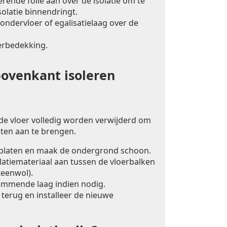
ende folie aan over de isolatie om te
olatie binnendringt.
ondervloer of egalisatielaag over de
erbedekking.
bovenkant isoleren
 de vloer volledig worden verwijderd om
laten aan te brengen.
rplaten en maak de ondergrond schoon.
latiemateriaal aan tussen de vloerbalken
teenwol).
mmende laag indien nodig.
 terug en installeer de nieuwe