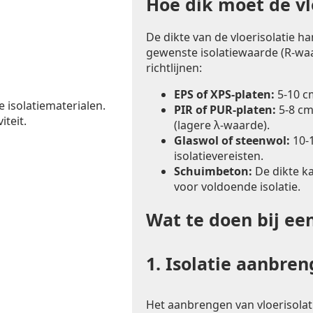
Hoe dik moet de vlo
De dikte van de vloerisolatie h
gewenste isolatiewaarde (R-waa
richtlijnen:
EPS of XPS-platen:
5-10 c
e isolatiematerialen.
PIR of PUR-platen:
5-8 cm
iteit.
(lagere λ-waarde).
Glaswol of steenwol:
10-1
isolatievereisten.
Schuimbeton:
De dikte k
voor voldoende isolatie.
Wat te doen bij ee
1.
Isolatie aanbre
Het aanbrengen van vloerisolat