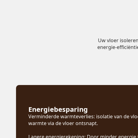
Uw vloer isolere
energie-efficiënt
Energiebesparing
Verminderde warmteverlies: isolatie van de vl
warmte via de vloer ontsnapt.
Lagere energierekening: Door minder energie 