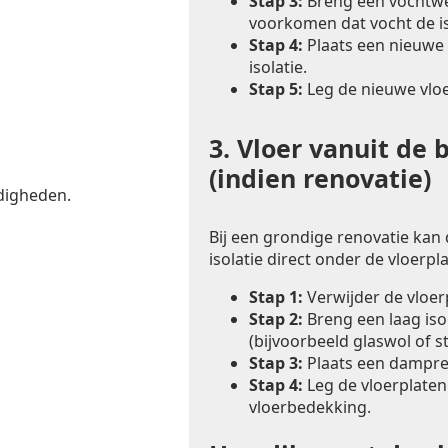
Stap 3:
Breng een vochtwer
voorkomen dat vocht de is
Stap 4:
Plaats een nieuwe 
isolatie.
Stap 5:
Leg de nieuwe vlo
3.
Vloer vanuit de 
(indien renovatie)
digheden.
Bij een grondige renovatie kan
isolatie direct onder de vloerp
Stap 1:
Verwijder de vloe
Stap 2:
Breng een laag iso
(bijvoorbeeld glaswol of s
Stap 3:
Plaats een dampre
Stap 4:
Leg de vloerplaten
vloerbedekking.