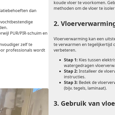
koude vloer te voorkomen. Ge
methoden om de vloer te isoler
latiebehoeften dan
 vochtbestendige
2.
Vloerverwarming
den.
erwijl PUR/PIR-schuim en
Vloerverwarming kan een uitst
te verwarmen en tegelijkertijd d
envoudiger zelf te
verbeteren.
oor professionals wordt
Stap 1:
Kies tussen elektr
watergedragen vloerverw
Stap 2:
Installeer de vloe
instructies.
Stap 3:
Bedek de vloerver
(bijv. tegels, laminaat).
3.
Gebruik van vlo