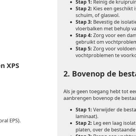
Stap 1:
Reinig de kruiprui
Stap 2:
Kies een geschikt i
schuim, of glaswol.
Stap 3:
Bevestig de isolat
vloerbalken met behulp va
Stap 4:
Zorg voor een dam
gebruikt om vochtproble
Stap 5:
Zorg voor voldoend
vochtproblemen te voork
en XPS
2.
Bovenop de besta
Als je geen toegang hebt tot een
aanbrengen bovenop de bestaa
Stap 1:
Verwijder de bestaa
laminaat).
ral EPS).
Stap 2:
Leg een laag isolat
platen, over de bestaande 