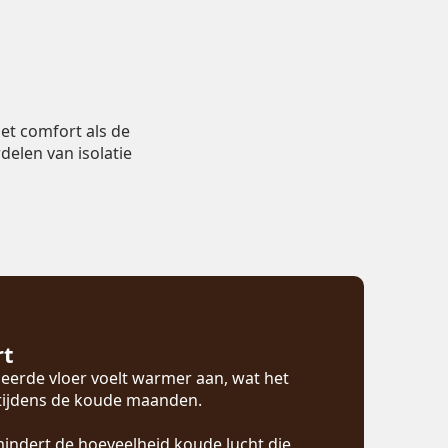
et comfort als de
delen van isolatie
rt
eerde vloer voelt warmer aan, wat het
 tijdens de koude maanden.
mindert de hoeveelheid koude lucht die