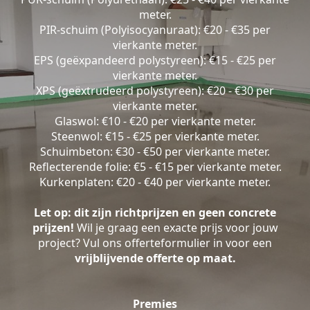
meter.
PIR-schuim (Polyisocyanuraat): €20 - €35 per
vierkante meter.
EPS (geëxpandeerd polystyreen): €15 - €25 per
vierkante meter.
XPS (geëxtrudeerd polystyreen): €20 - €30 per
vierkante meter.
Glaswol: €10 - €20 per vierkante meter.
Steenwol: €15 - €25 per vierkante meter.
Schuimbeton: €30 - €50 per vierkante meter.
Reflecterende folie: €5 - €15 per vierkante meter.
Kurkenplaten: €20 - €40 per vierkante meter.
Let op: dit zijn richtprijzen en geen concrete
prijzen!
Wil je graag een exacte prijs voor jouw
project? Vul ons offerteformulier in voor een
vrijblijvende offerte op maat.
Premies