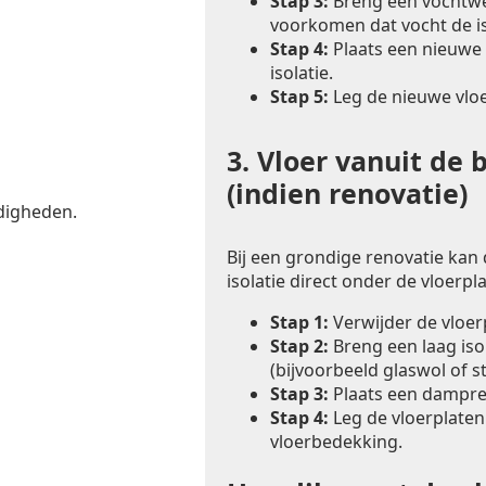
Stap 3:
Breng een vochtwer
voorkomen dat vocht de is
Stap 4:
Plaats een nieuwe 
isolatie.
Stap 5:
Leg de nieuwe vlo
3.
Vloer vanuit de 
(indien renovatie)
digheden.
Bij een grondige renovatie kan
isolatie direct onder de vloerp
Stap 1:
Verwijder de vloe
Stap 2:
Breng een laag iso
(bijvoorbeeld glaswol of s
Stap 3:
Plaats een dampre
Stap 4:
Leg de vloerplaten
vloerbedekking.