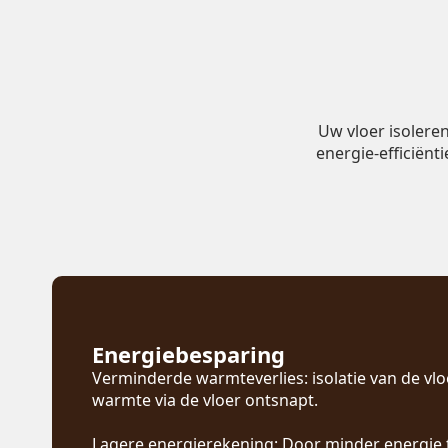
Uw vloer isolere
energie-efficiënt
Energiebesparing
Verminderde warmteverlies: isolatie van de vl
warmte via de vloer ontsnapt.
Lagere energierekening: Door minder energie 