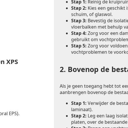
Stap 1:
Reinig de kruiprui
Stap 2:
Kies een geschikt i
schuim, of glaswol.
Stap 3:
Bevestig de isolat
vloerbalken met behulp va
Stap 4:
Zorg voor een dam
gebruikt om vochtproble
Stap 5:
Zorg voor voldoend
vochtproblemen te voork
en XPS
2.
Bovenop de besta
Als je geen toegang hebt tot een
aanbrengen bovenop de bestaa
Stap 1:
Verwijder de bestaa
laminaat).
ral EPS).
Stap 2:
Leg een laag isolat
platen, over de bestaande 