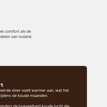
et comfort als de
delen van isolatie
rt
eerde vloer voelt warmer aan, wat het
 tijdens de koude maanden.
mindert de hoeveelheid koude lucht die