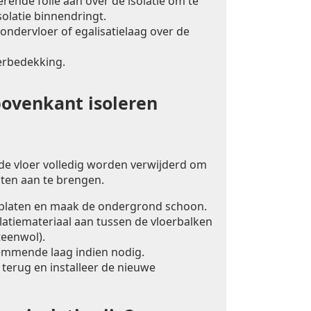
ende folie aan over de isolatie om te
olatie binnendringt.
ondervloer of egalisatielaag over de
erbedekking.
bovenkant isoleren
 de vloer volledig worden verwijderd om
laten aan te brengen.
rplaten en maak de ondergrond schoon.
latiemateriaal aan tussen de vloerbalken
teenwol).
mmende laag indien nodig.
 terug en installeer de nieuwe