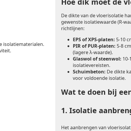
Hoe dik moet de vlo
De dikte van de vloerisolatie h
gewenste isolatiewaarde (R-waa
richtlijnen:
EPS of XPS-platen:
5-10 c
e isolatiematerialen.
PIR of PUR-platen:
5-8 cm
iteit.
(lagere λ-waarde).
Glaswol of steenwol:
10-1
isolatievereisten.
Schuimbeton:
De dikte k
voor voldoende isolatie.
Wat te doen bij ee
1.
Isolatie aanbre
Het aanbrengen van vloerisolat