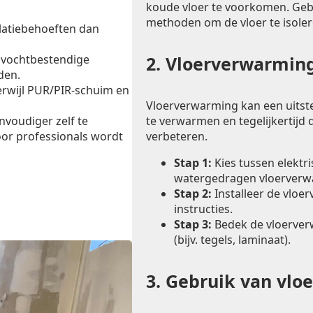
koude vloer te voorkomen. Ge
methoden om de vloer te isoler
latiebehoeften dan
 vochtbestendige
2.
Vloerverwarming
den.
erwijl PUR/PIR-schuim en
Vloerverwarming kan een uitst
te verwarmen en tegelijkertijd d
envoudiger zelf te
verbeteren.
oor professionals wordt
Stap 1:
Kies tussen elektr
watergedragen vloerverw
Stap 2:
Installeer de vloe
instructies.
Stap 3:
Bedek de vloerver
(bijv. tegels, laminaat).
3.
Gebruik van vlo