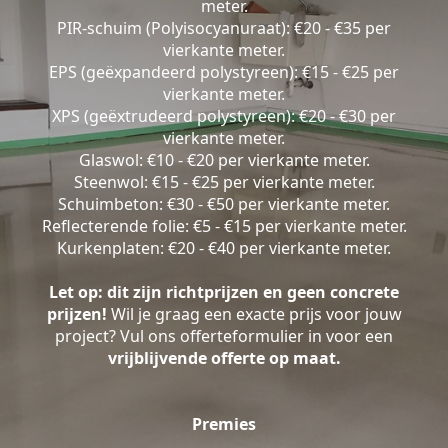
meter.
PIR-schuim (Polyisocyanuraat): €20 - €35 per
vierkante meter.
EPS (geëxpandeerd polystyreen): €15 - €25 per
vierkante meter.
XPS (geëxtrudeerd polystyreen): €20 - €30 per
vierkante meter.
Glaswol: €10 - €20 per vierkante meter.
Steenwol: €15 - €25 per vierkante meter.
Schuimbeton: €30 - €50 per vierkante meter.
Reflecterende folie: €5 - €15 per vierkante meter.
Kurkenplaten: €20 - €40 per vierkante meter.
Let op: dit zijn richtprijzen en geen concrete
prijzen!
Wil je graag een exacte prijs voor jouw
project? Vul ons offerteformulier in voor een
vrijblijvende offerte op maat.
Premies