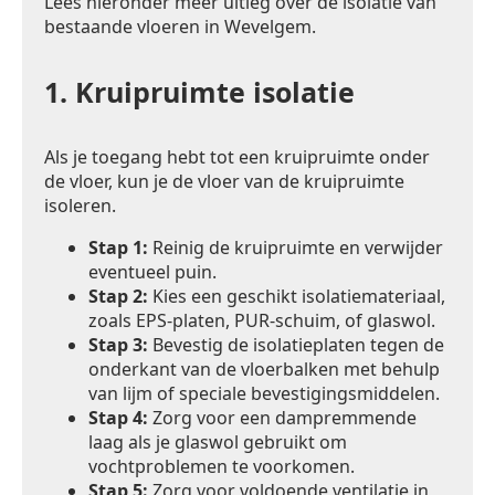
Lees hieronder meer uitleg over de isolatie van
bestaande vloeren in Wevelgem.
1.
Kruipruimte isolatie
Als je toegang hebt tot een kruipruimte onder
de vloer, kun je de vloer van de kruipruimte
isoleren.
Stap 1:
Reinig de kruipruimte en verwijder
eventueel puin.
Stap 2:
Kies een geschikt isolatiemateriaal,
zoals EPS-platen, PUR-schuim, of glaswol.
Stap 3:
Bevestig de isolatieplaten tegen de
onderkant van de vloerbalken met behulp
van lijm of speciale bevestigingsmiddelen.
Stap 4:
Zorg voor een dampremmende
laag als je glaswol gebruikt om
vochtproblemen te voorkomen.
Stap 5:
Zorg voor voldoende ventilatie in