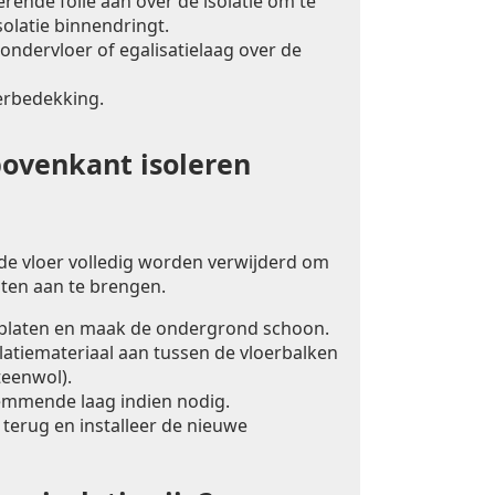
ende folie aan over de isolatie om te
olatie binnendringt.
ondervloer of egalisatielaag over de
erbedekking.
bovenkant isoleren
 de vloer volledig worden verwijderd om
laten aan te brengen.
rplaten en maak de ondergrond schoon.
latiemateriaal aan tussen de vloerbalken
teenwol).
mmende laag indien nodig.
 terug en installeer de nieuwe