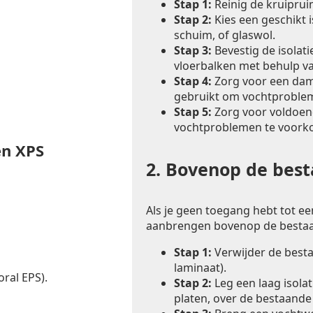
Stap 1:
Reinig de kruiprui
Stap 2:
Kies een geschikt i
schuim, of glaswol.
Stap 3:
Bevestig de isolat
vloerbalken met behulp va
Stap 4:
Zorg voor een dam
gebruikt om vochtproble
Stap 5:
Zorg voor voldoend
vochtproblemen te voork
en XPS
2.
Bovenop de besta
Als je geen toegang hebt tot een
aanbrengen bovenop de bestaa
Stap 1:
Verwijder de bestaa
laminaat).
ral EPS).
Stap 2:
Leg een laag isolat
platen, over de bestaande 