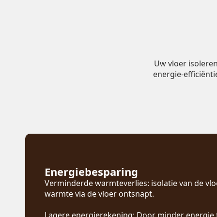
Uw vloer isolere
energie-efficiënt
Energiebesparing
Verminderde warmteverlies: isolatie van de vl
warmte via de vloer ontsnapt.
Lagere energierekening: Door minder energie 