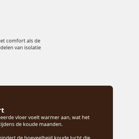
et comfort als de
delen van isolatie
rt
eerde vloer voelt warmer aan, wat het
 tijdens de koude maanden.
mindert de hoeveelheid koude lucht die