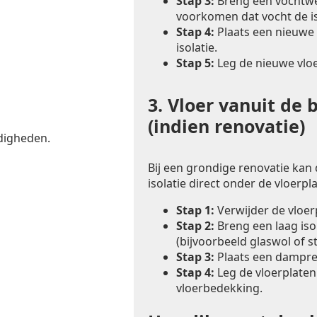
Stap 3:
Breng een vochtwer
voorkomen dat vocht de is
Stap 4:
Plaats een nieuwe 
isolatie.
Stap 5:
Leg de nieuwe vlo
3.
Vloer vanuit de 
(indien renovatie)
digheden.
Bij een grondige renovatie kan
isolatie direct onder de vloerp
Stap 1:
Verwijder de vloe
Stap 2:
Breng een laag iso
(bijvoorbeeld glaswol of s
Stap 3:
Plaats een dampre
Stap 4:
Leg de vloerplaten
vloerbedekking.