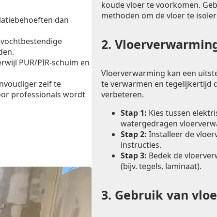
koude vloer te voorkomen. Ge
methoden om de vloer te isoler
latiebehoeften dan
 vochtbestendige
2.
Vloerverwarming
den.
erwijl PUR/PIR-schuim en
Vloerverwarming kan een uitst
te verwarmen en tegelijkertijd d
envoudiger zelf te
verbeteren.
oor professionals wordt
Stap 1:
Kies tussen elektr
watergedragen vloerverw
Stap 2:
Installeer de vloe
instructies.
Stap 3:
Bedek de vloerver
(bijv. tegels, laminaat).
3.
Gebruik van vlo