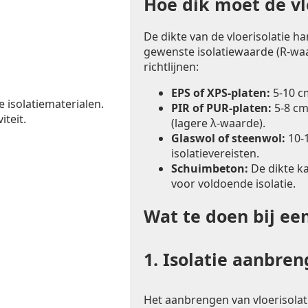
Hoe dik moet de vlo
De dikte van de vloerisolatie h
gewenste isolatiewaarde (R-waa
richtlijnen:
EPS of XPS-platen:
5-10 c
e isolatiematerialen.
PIR of PUR-platen:
5-8 cm
iteit.
(lagere λ-waarde).
Glaswol of steenwol:
10-1
isolatievereisten.
Schuimbeton:
De dikte k
voor voldoende isolatie.
Wat te doen bij ee
1.
Isolatie aanbre
Het aanbrengen van vloerisolat