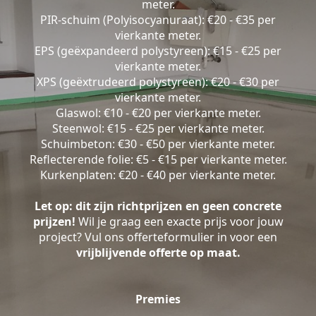
meter.
PIR-schuim (Polyisocyanuraat): €20 - €35 per
vierkante meter.
EPS (geëxpandeerd polystyreen): €15 - €25 per
vierkante meter.
XPS (geëxtrudeerd polystyreen): €20 - €30 per
vierkante meter.
Glaswol: €10 - €20 per vierkante meter.
Steenwol: €15 - €25 per vierkante meter.
Schuimbeton: €30 - €50 per vierkante meter.
Reflecterende folie: €5 - €15 per vierkante meter.
Kurkenplaten: €20 - €40 per vierkante meter.
Let op: dit zijn richtprijzen en geen concrete
prijzen!
Wil je graag een exacte prijs voor jouw
project? Vul ons offerteformulier in voor een
vrijblijvende offerte op maat.
Premies